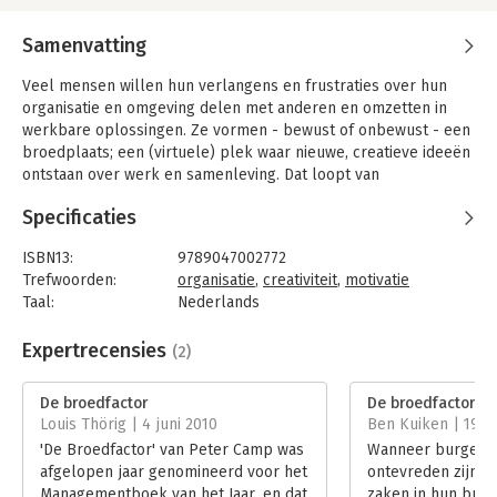
Samenvatting
Veel mensen willen hun verlangens en frustraties over hun
organisatie en omgeving delen met anderen en omzetten in
werkbare oplossingen. Ze vormen - bewust of onbewust - een
broedplaats; een (virtuele) plek waar nieuwe, creatieve ideeën
ontstaan over werk en samenleving. Dat loopt van
'communities of practice' en denktanks tot straatfeesten,
Specificaties
buurtcomités en internetgroepen. Maar managers en
bestuurders drukken deze initiatieven vaak de kop in; door hun
ISBN13:
9789047002772
behoeften aan planning en controle weten ze er niet goed mee
Trefwoorden:
organisatie
,
creativiteit
,
motivatie
om te gaan. Peter Camp laat in dit boek met stellingen,
Taal:
Nederlands
inspiratiebronnen, praktijkvoorbeelden en interviews zien hoe
Bindwijze:
paperback
u broedprocessen kunt faciliteren en consolideren. Ook toont
Aantal pagina's:
223
Expertrecensies
(2)
hij aan waarom dat belangrijk is, voor elke organisatie.
Uitgever:
Business Contact
'De broedfactor' biedt een constructieve kijk op broedplaatsen
Druk:
1
De broedfactor
De broedfactor
en broedprocessen in onze organisaties en samenleving. Het is
Verschijningsdatum:
15-10-2009
Louis Thörig | 4 juni 2010
Ben Kuiken | 19 ja
een praktisch onderbouwd, informatief én inspirerend boek
'De Broedfactor' van Peter Camp was
Wanneer burgers
voor ondernemende mensen die een verschil willen maken.
Hoofdrubriek:
Algemeen management
afgelopen jaar genomineerd voor het
ontevreden zijn o
Managementboek van het Jaar, en dat
zaken in hun buurt
Dit boek stond op de shortlist van Managementboek van het