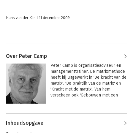
Hans van der Klis
11 december 2009
Over Peter Camp
Peter Camp is organisatieadviseur en 
managementtrainer. De matrixmethode 
heeft hij uitgewerkt in 'De kracht van de 
matrix', 'De praktijk van de matrix' en 
'Kracht met de matrix'. Van hem 
verscheen ook 'Gebouwen met een 
ziel', waarin hij het bijzondere van 
moderne gebouwen onderzoekt. 
Andere boeken door Peter Camp
Toepassingen van de matrixmethode 
zijn 'De negensprong', over 
Inhoudsopgave
zelfmanagement, en 
'Projectmanagement', over creatieve 