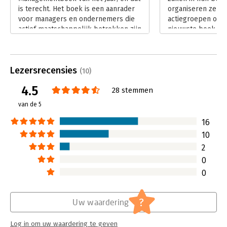
is terecht. Het boek is een aanrader
organiseren ze zi
Jaar 2010.
voor managers en ondernemers die
actiegroepen of co
actief maatschappelijk betrokken zijn
nieuwste boek, De
of willen zijn.
Peter Camp zien 
Lees verder
bestuurders hier 
voor hoeven zijn, 
Lezersrecensies
zouden moeten sti
(10)
vertelt zelfs hoe
4.5
28 stemmen
Lees verder
van de 5
16
10
2
0
0
?
Uw waardering
Log in om uw waardering te geven