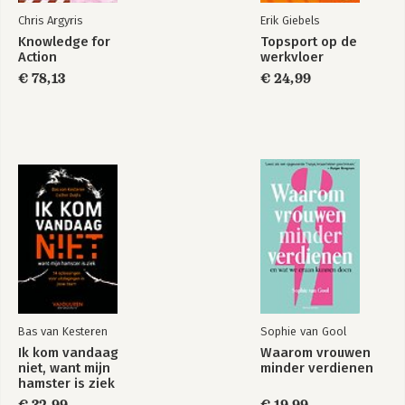
Over de auteur
Chris Argyris
Erik Giebels
Wonen in de 21e
Register
Knowledge for
Topsport op de
eeuw
Action
werkvloer
€ 78,13
€ 24,99
Bekijk alle boeken
Bas van Kesteren
Sophie van Gool
Ik kom vandaag
Waarom vrouwen
niet, want mijn
minder verdienen
hamster is ziek