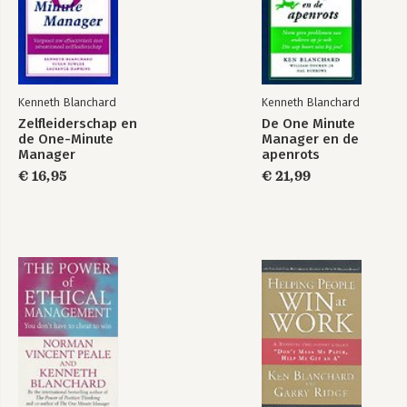
De weg naar empowerment realiseren
Wanneer van leiderschapstijl veranderen?
Terugval
Procesobservatie
Het begrijpen van groepsdynamiek
De manager als leraar
Kenneth Blanchard
Kenneth Blanchard
De nieuwe One Minute Managers
Zelfleiderschap en
De One Minute
Delen met anderen
de One-Minute
Manager en de
Manager
apenrots
Woord van dank
€ 16,95
€ 21,99
Over de auteurs
Beschikbare diensten