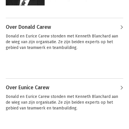
de bestsellers 'Maak een fan van uw 
klant' en 'Gung Ho!'. In totaal zijn er 
Andere boeken door Kenneth
ruim twaalf miljoen exemplaren 
Blanchard
verkocht in meer dan vijfentwintig talen. 
Hij is getrouwd, heeft twee kinderen en 
Over Donald Carew
woont in San Diego, Californië.
Donald en Eurice Carew stonden met Kenneth Blanchard aan 
de wieg van zijn organisatie. Ze zijn beiden experts op het 
gebied van teamwerk en teambuilding.
Over Eunice Carew
De Nieuwe One
Leiderschap en de
Donald en Eurice Carew stonden met Kenneth Blanchard aan 
Minute Manager
One Minute
de wieg van zijn organisatie. Ze zijn beiden experts op het 
Manager
gebied van teamwerk en teambuilding.