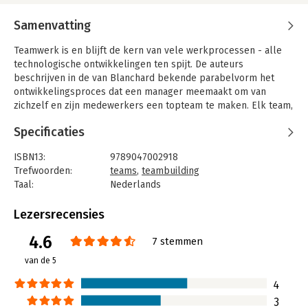
Samenvatting
Teamwerk is en blijft de kern van vele werkprocessen - alle
technologische ontwikkelingen ten spijt. De auteurs
beschrijven in de van Blanchard bekende parabelvorm het
ontwikkelingsproces dat een manager meemaakt om van
zichzelf en zijn medewerkers een topteam te maken. Elk team,
aldus Blanchard, maakt vier fasen door:
Specificaties
1. oriëntatie, kennismaking en het eerste enthousiasme;
2. de eerste tegenslagen en teleurstelling;
ISBN13:
9789047002918
3. integratie, hernieuwd en versterkt begrip van het team en de
Trefwoorden:
teams
,
teambuilding
doelstellingen;
Taal:
Nederlands
4. productie, effectiviteit en succes.
Bindwijze:
paperback
Doordat de auteurs ook oog hebben voor de onvermijdelijke
Aantal pagina's:
109
Lezersrecensies
tegenslagen en problemen, is dit een realistische stap-voor-
Uitgever:
Business Contact
4.6
stapgids, geschikt voor managers op elk niveau in elke
Druk:
1
7 stemmen
bedrijfstak.
Hoofdrubriek:
Algemeen management
van de 5
4
3