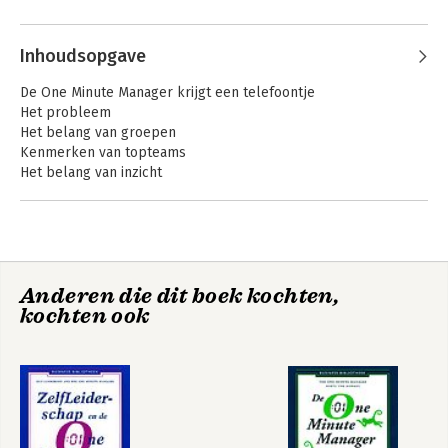
Inhoudsopgave
De One Minute Manager krijgt een telefoontje
Het probleem
Het belang van groepen
Kenmerken van topteams
Het belang van inzicht
Diagnose
Gung Ho!
De One Minute
Groepsdynamiek begrijpen
Manager en de
Fase 1: Oriëntatie
apenrots
Fase 2: Onvrede
Fase 4: Productie
Anderen die dit boek kochten,
Fase 3: Integratie
kochten ook
Veranderingen in productiviteit en mentaliteit
Bekijk alle boeken
Aanpassingsvermogen
De vier leiderschapstijlen
Taak- en groepsprocesfuncties
De ander iets leren
De concepten toepassen
De vragen beantwoorden