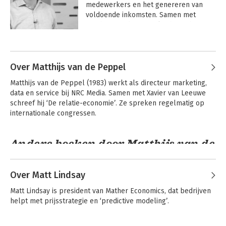
medewerkers en het genereren van 
voldoende inkomsten. Samen met 
Matthijs van de Peppel schreef hij De 
relatie-economie; ze spreken 
Andere boeken door Xavier van
regelmatig op internationale 
Leeuwe
congressen.
Over Matthijs van de Peppel
Matthijs van de Peppel (1983) werkt als directeur marketing, 
data en service bij NRC Media. Samen met Xavier van Leeuwe 
schreef hij ‘De relatie-economie’. Ze spreken regelmatig op 
internationale congressen.
Andere boeken door Matthijs van de
Peppel
Over Matt Lindsay
The Human Touch
Matt Lindsay is president van Mather Economics, dat bedrijven 
helpt met prijsstrategie en ‘predictive modeling’.