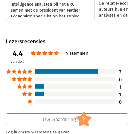
De relatie-econom
stap – denk aan energie, voedsel, entertainment, vervoer en
intelligence analisten bij het NRC,
auteurs hun ervar
andere diensten.
samen met de president van Mather
analyses en de b
- Laat data voor je werken
Economics; specialist op het gebied
van de bouw van 
- Ontwikkel begrip van je klanten
van big data en economics.
klantrelaties. Zij
- Bouw langdurige relaties
Lees verder
ervaringen vooral
Media en zijn ope
Lezersrecensies
werk. Samen met M
president van Mat
4.4
9 stemmen
geven zij in hun 
van de 5
inzichten.
Lees verder
7
0
1
1
0
?
Uw waardering
Log in om uw waardering te geven