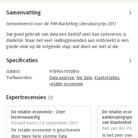
Samenvatting
Genomineerd voor de PIM Marketing Literatuurprijs 2017
Dat goed gebruik van data een bedrijf veel kan opleveren, is
duidelijk. Waar het veel leidinggevenden aan ontbreekt is een
goede visie op de volgende stap: wat doen we met al die
informatie? Het doel, beter klantcontact en bouwen aan
langlopende relaties, moet centraal staan. Vaak blijkt dat je
Specificaties
daarvoor geen Big Data nodig hebt, maar slim moet werken
met de data die je al verzamelt.
ISBN13:
9789047010814
Trefwoorden:
Data analyse
,
big data
,
klantrelaties
,
De auteurs van dit boek leggen uit hoe je dat doet. Ze putten
relatie-economie
hierbij uit hun ervaringen met innovatieve projecten in de
Taal:
Nederlands
dagbladensector. Door goed te kijken naar hun klantenbestand
Bindwijze:
paperback
Expertrecensies
(3)
en aan de keukentafel te luisteren naar individuele klanten
Aantal pagina's:
224
konden ze onnodige uitgaven voor bijvoorbeeld
Uitgever:
Business Contact
De relatie-economie - Zeer
De relatie-econom
proefabonnementen stoppen en het aantal opzeggingen met
Druk:
1
lezenswaardig
aanknopingspunte
50 procent verminderen.
Verschijningsdatum:
21-6-2017
van klantenbelevi
Ronald Voorn | 8 september 2017
Han van der Pool |
Deze ervaring is breed toepasbaar. Relatiemanagement (al dan
De relatie-economie is geschreven
Hoofdrubriek:
Marketing
In het zeer overzi
niet via abonnementen) is voor allerlei branches een logische
door twee hele slimme Data