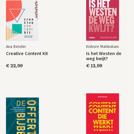
9. Neem plaats aan de keukentafel
10. Blijf investeren in relaties
Deel 4: Analytische tools
11. Customer lifetime value (CLV)
12. Het churnmodel
13. Forecast van omzet en aantal klanten
14. Online dataverzameling met Listener
Ana Bender
Kishore Mahbubani
15. Yieldmanagement voor abonnementen
Creative Content Kit
Is het Westen de
16. Acquisitieprijs optimaliseren
weg kwijt?
€ 22,99
€ 12,99
Deel 5: Klantbeleving-tools
17. De d.school-methode
18. Servicedesign
19. Actief luisteren
20. De behoeftematrix
Conclusie
Dankwoord
Noten
Bronnen
Over de auteurs