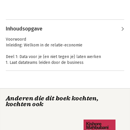
Bekijk alle boeken
Inhoudsopgave
The Human Touch
Voorwoord
Inleiding: Welkom in de relatie-economie
Deel 1: Data voor je (en niet tegen je) laten werken
Bekijk alle boeken
1. Laat datateams leiden door de business
2. Gebruik de kracht van KPI’S
3. Trap niet in de big data-hype
4. Begin bij de basis
Deel 2: Waardevolle klantrelaties ontwikkelen
Anderen die dit boek kochten,
5. Begrijp prijsgevoeligheid
kochten ook
6. Vind de juiste acquisitieprijs
7. Bouw langetermijnklantrelaties
8. De impact van werknemers op klantrelaties
Deel 3: Relaties bestendigen door optimale klantbeleving