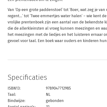
Van ‘Op een grote paddenstoel’ tot ‘Boer, wat zeg je van 
regent…’ tot ‘Twee emmertjes water halen’ – wie kent de l
vrolijke prentenboek zijn een aantal van de bekendste ki
die de allerkleinsten al vroeg kunnen meezingen en wa
het meezingen met de liedjes en het luisteren ernaar o
gevoel voor taal. Een boek waar ouders en kinderen hun
Specificaties
ISBN13:
9789047712985
Taal:
NL
Bindwijze:
gebonden
Aantal pagina's:
32