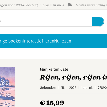
gen voor 23:00 besteld, morgen in huis
Gratis verzending
rige boeken
Interactief leren
Nu lezen
Marijke ten Cate
Rijen, rijen, rijen 
Gebonden
NL
2022
1e druk
97890
€ 15,99