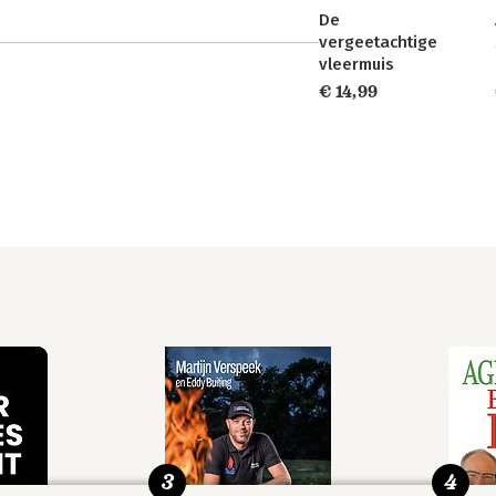
De
vergeetachtige
vleermuis
€ 14,99
3
4