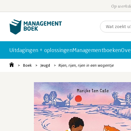
Op werkda
Uitdagingen + oplossingen
Managementboeken
Ove
Boek
Jeugd
Rijen, rijen, rijen in een wagentje