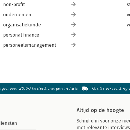
non-profit
s
ondernemen
v
organisatiekunde
w
personal finance
personeelsmanagement
gen voor 23:00 besteld, morgen in huis
Gratis verzending
Altijd op de hoogte
Schrijf u in voor onze nie
diensten
met relevante interviews