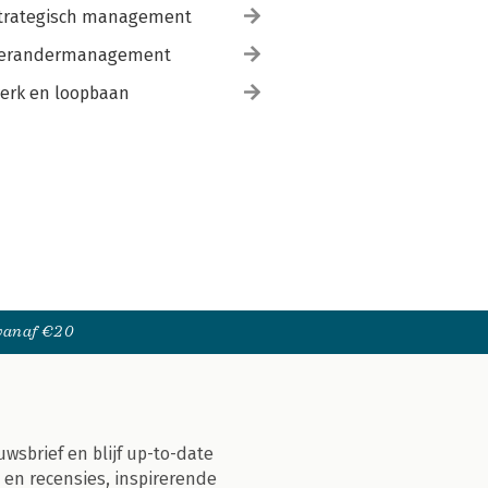
trategisch management
erandermanagement
erk en loopbaan
 vanaf €20
uwsbrief en blijf up-to-date
 en recensies, inspirerende