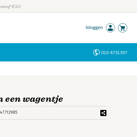
 vanaf €20
Inloggen
010-4731397
Personen
Trefwoorden
in een wagentje
47712985