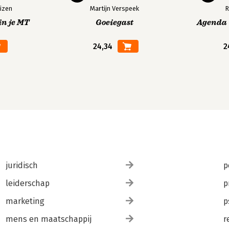
izen
Martijn Verspeek
R
in je MT
Goeiegast
Agenda V
24,34
2
juridisch
p
leiderschap
p
marketing
p
mens en maatschappij
r