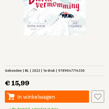
Gebonden
NL
2022
1e druk
9789047714330
€ 15,99
In winkelwagen