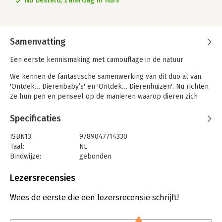
Nu besteld, zaterdag in huis
Samenvatting
Een eerste kennismaking met camouflage in de natuur
We kennen de fantastische samenwerking van dit duo al van
'Ontdek… Dierenbaby’s' en 'Ontdek… Dierenhuizen'. Nu richten
ze hun pen en penseel op de manieren waarop dieren zich
weten te vermommen.
Specificaties
Sommige dieren verbergen zich in de woestijn, andere in de
sneeuw – en weer andere verbergen zich juist helemaal niet!
ISBN13:
9789047714330
Sommige dieren verbergen zich om te ontsnappen aan dieren
Taal:
NL
die hen willen opeten terwijl andere zich juist verstoppen om
Bindwijze:
gebonden
dieren te verrassen die ze zelf willen opeten. Van insecten die
Uitgever:
Lemniscaat B.V., Uitgeverij
op bladeren lijken tot onderwaterwezens die opgaan in hun
Druk:
1
Lezersrecensies
achtergrond: ontdek van alles over de manieren waarop dieren
Verschijningsdatum:
11-10-2022
zich camoufleren.
Wees de eerste die een lezersrecensie schrijft!
Hoofdrubriek:
Jeugd