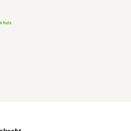
n huis
ekocht