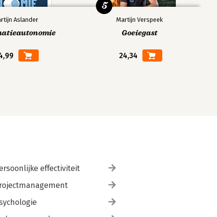
5
rtijn Aslander
Martijn Verspeek
matieautonomie
Goeiegast
4,99
24,34
ersoonlijke effectiviteit
rojectmanagement
sychologie