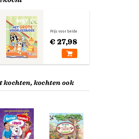
Prijs voor beide
€ 27,98
t kochten, kochten ook