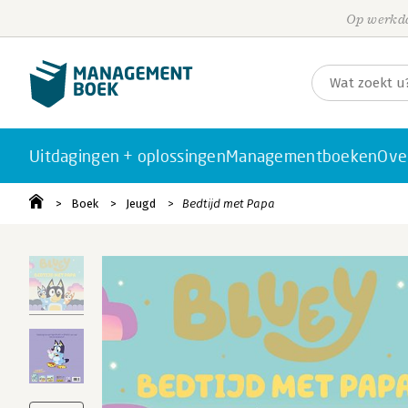
Op werkda
Uitdagingen + oplossingen
Managementboeken
Ove
Boek
Jeugd
Bedtijd met Papa