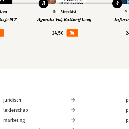
3
4
izen
Ron Steenkist
Ma
in je MT
Agenda Vol, Batterij Leeg
Infor
24,50
2
juridisch
p
leiderschap
p
marketing
p