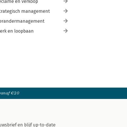
eclame en verkoop
trategisch management
erandermanagement
erk en loopbaan
 vanaf €20
uwsbrief en blijf up-to-date