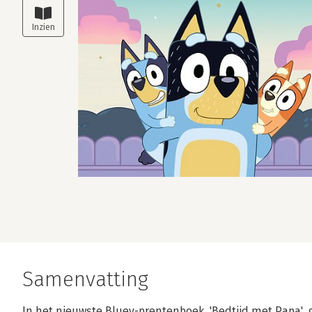
Samenvatting
In het nieuwste Bluey-prentenboek, 'Bedtijd met Papa'