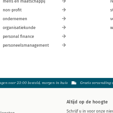
mens en maatschappij
r
non-profit
s
ondernemen
v
organisatiekunde
w
personal finance
personeelsmanagement
gen voor 23:00 besteld, morgen in huis
Gratis verzending
Altijd op de hoogte
Schrijf u in voor onze nie