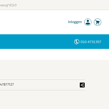
 vanaf €20
Inloggen
010-4731397
Personen
Trefwoorden
47877127