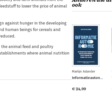
Anderen die di
ook
eedstuff to lower the price of animal
ign against hunger in the developing
nd human beings for cereals and
 reduced.
in the animal feed and poultry
h establishments where animal nutrition
Martijn Aslander
Informatieautonomie
€ 24,99