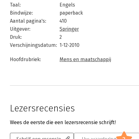
Taal:
Engels
Bindwijze:
paperback
Aantal pagina's:
410
Uitgever:
Springer
Druk:
2
Verschijningsdatum:
1-12-2010
Hoofdrubriek:
Mens en maatschappij
Lezersrecensies
Wees de eerste die een lezersrecensie schrijft!
Schrijf een recensie
Uw waardering