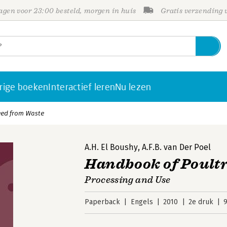
gen voor 23:00 besteld, morgen in huis
Gratis verzending
rige boeken
Interactief leren
Nu lezen
eed from Waste
A.H. El Boushy
,
A.F.B. van Der Poel
Handbook of Poult
Processing and Use
Paperback
Engels
2010
2e druk