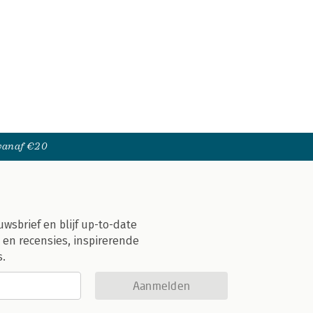
 vanaf €20
uwsbrief en blijf up-to-date
 en recensies, inspirerende
s.
Aanmelden