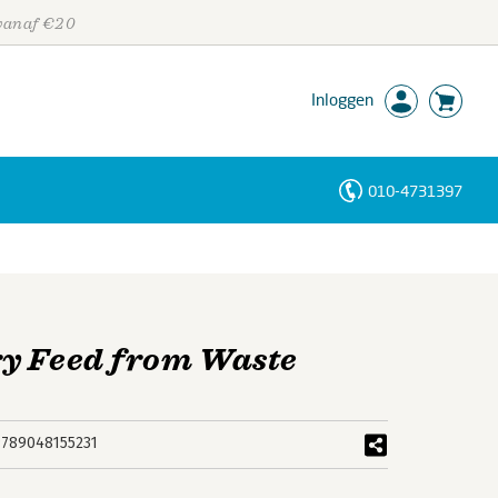
 vanaf €20
Inloggen
010-4731397
Personen
Trefwoorden
ry Feed from Waste
9789048155231