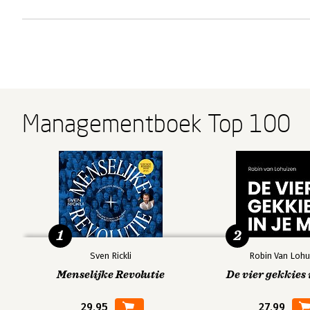
Managementboek Top 100
1
2
Sven Rickli
Robin Van Lohu
Menselijke Revolutie
De vier gekkies 
29,95
27,99