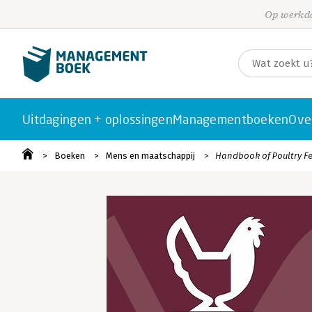
Op werkda
Uitdagingen + oplossingen
Managementboeken
Ove
Boeken
Mens en maatschappij
Handbook of Poultry F