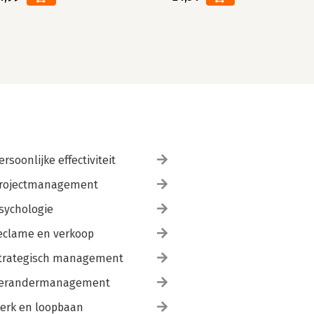
ersoonlijke effectiviteit
rojectmanagement
sychologie
eclame en verkoop
trategisch management
erandermanagement
erk en loopbaan