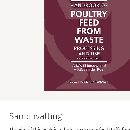
Samenvatting
The aim of this book is to help create new feedstuffs fo