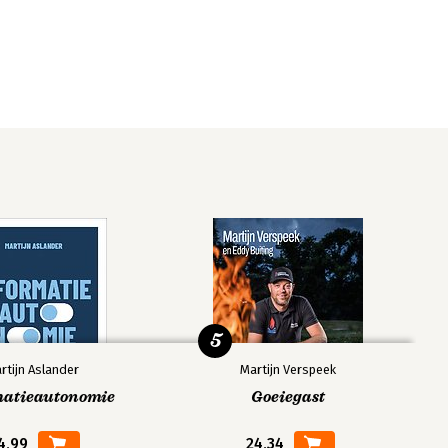
5
rtijn Aslander
Martijn Verspeek
matieautonomie
Goeiegast
4,99
24,34