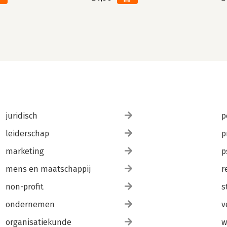
juridisch
p
leiderschap
p
marketing
p
mens en maatschappij
r
non-profit
s
ondernemen
v
organisatiekunde
w