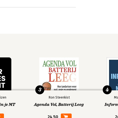
3
4
izen
Ron Steenkist
Ma
in je MT
Agenda Vol, Batterij Leeg
Infor
24,50
2