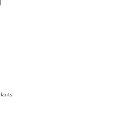
n
lants.