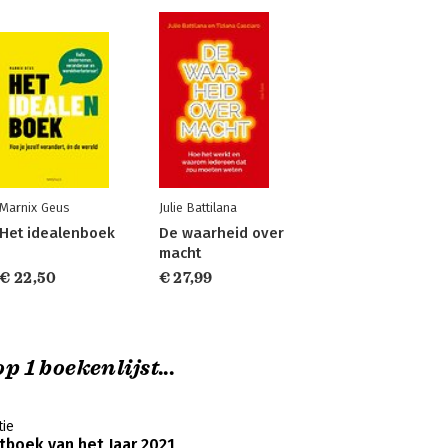
Marnix Geus
Julie Battilana
Het idealenboek
De waarheid over
macht
€ 22,50
€ 27,99
p 1 boekenlijst...
ie
boek van het Jaar 2021