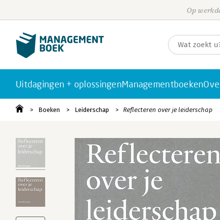
Op werkda
Uitdagingen + oplossingen
Managementboeken
Ove
Boeken
Leiderschap
Reflecteren over je leiderschap