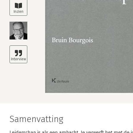
Samenvatting
Leiderschap is als een ambacht. Je verwerft het met de j