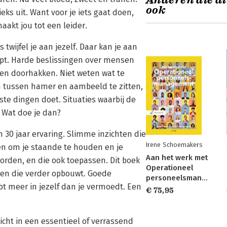
Anderen die di
ook
ieks uit. Want voor je iets gaat doen,
aakt jou tot een leider.
twijfel je aan jezelf. Daar kan je aan
napt. Harde beslissingen over mensen
n doorhakken. Niet weten wat te
 tussen hamer en aambeeld te zitten,
ste dingen doet. Situaties waarbij de
 Wat doe je dan?
 30 jaar ervaring. Slimme inzichten die
Irene Schoemakers
en om je staande te houden en je
Aan het werk met
worden, en die ook toepassen. Dit boek
Operationeel
mt en die verder opbouwt. Goede
personeelsmanagement
bt meer in jezelf dan je vermoedt. Een
€ 75,95
icht in een essentieel of verrassend