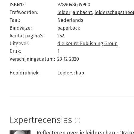
ISBN13:
9789048639960
Trefwoorden:
leider
,
ambacht
,
leiderschapstheor
Taal:
Nederlands
Bindwijze:
paperback
Aantal pagina's:
252
Uitgever:
die Keure Publishing Group
Druk:
1
Verschijningsdatum:
23-12-2020
Hoofdrubriek:
Leiderschap
Expertrecensies
(1)
Reflecteren over je leiderschap - 'Rake