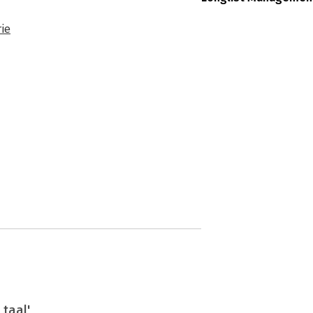
ie
 taal'