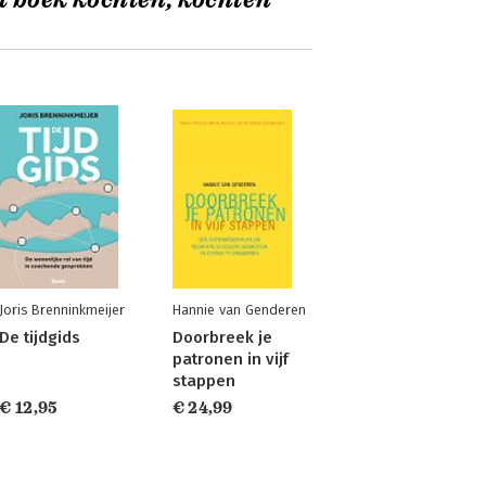
t boek kochten, kochten
Joris Brenninkmeijer
Hannie van Genderen
De tijdgids
Doorbreek je
patronen in vijf
stappen
€ 12,95
€ 24,99