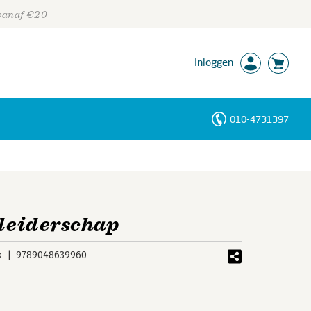
 vanaf €20
Inloggen
010-4731397
Personen
Trefwoorden
 leiderschap
k
9789048639960