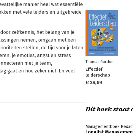
bevattelijke manier heel wat essentiële
prekken met vele leiders en uitgebreide
door zelfkennis, het belang van je
eslissingen nemen, omgaan met een
oriteiten stellen, de tijd voor je laten
eren, je emoties, angst en stress
Thomas Gordon
onnecteren met je team,
Effectief
ag gaat en hoe zeker niet. En veel
leiderschap
€ 28,99
Dit boek staat o
Managementboek Redact
Longlist Management