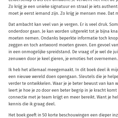
Zo krijg je een unieke signatuur en straal je iets authent
moet je eerst iemand zijn. Zo krijg je mensen mee. Dat m
Dat ambacht kan veel van je vergen. Er is veel druk. Soms 
onderdoor gaan. Je kan worden uitgerekt tot je bijna k
moeten nemen. Ondanks beperkte informatie toch knope
zeggen en toch antwoord moeten geven. Een gevoel van
in een onmogelijke spreidstand. De vraag of je wel de jui
zenuwen door je keel gieren, je emoties het overnemen.
Ik heb het allemaal meegemaakt. In dit boek deel ik mijn
een nieuwe wereld doen opengaan. Sleutels die je help
verder te ontwikkelen. Waar je je beter bewust van kan 
leert je hoe je zo door een beter begrip in je kracht ko
connectie met je team krijgt en meer bereikt. Want je he
kennis die ik graag deel.
Het boek geeft in 50 korte beschouwingen een dieper inz