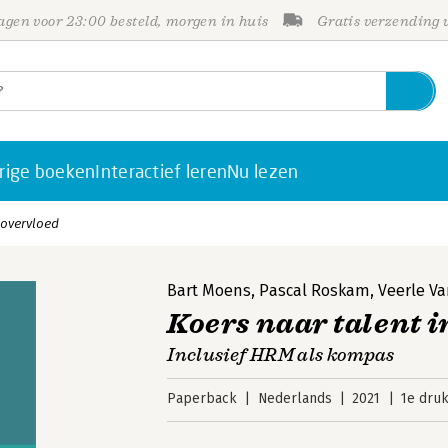
gen voor 23:00 besteld, morgen in huis
Gratis verzending
rige boeken
Interactief leren
Nu lezen
 overvloed
Bart Moens
,
Pascal Roskam
,
Veerle V
Koers naar talent i
Inclusief HRM als kompas
Paperback
Nederlands
2021
1e dru