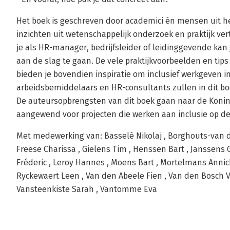
Het boek is geschreven door academici én mensen uit h
inzichten uit wetenschappelijk onderzoek en praktijk ve
je als HR-manager, bedrijfsleider of leidinggevende ka
aan de slag te gaan. De vele praktijkvoorbeelden en tips
bieden je bovendien inspiratie om inclusief werkgeven i
arbeidsbemiddelaars en HR-consultants zullen in dit bo
De auteursopbrengsten van dit boek gaan naar de Konin
aangewend voor projecten die werken aan inclusie op de
Met medewerking van: Basselé Nikolaj , Borghouts-van d
Freese Charissa , Gielens Tim , Henssen Bart , Janssens
Fréderic , Leroy Hannes , Moens Bart , Mortelmans Annick
Ryckewaert Leen , Van den Abeele Fien , Van den Bosch V
Vansteenkiste Sarah , Vantomme Eva