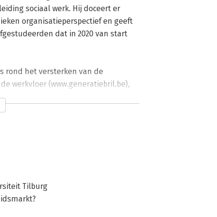
ding sociaal werk. Hij doceert er 
en organisatieperspectief en geeft 
estudeerden dat in 2020 van start 
s rond het versterken van de 
e werkvloer (www.generatiebril.be), 
onele Samenwerking en Expertise 
stroom in de horeca (2019-2020) met 
arbeidsreserve. Hij is auteur van het 
 Human Resource Management 
iteit Tilburg
eidsmarkt?