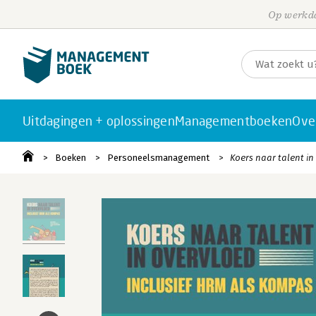
Op werkda
Uitdagingen + oplossingen
Managementboeken
Ove
Boeken
Personeelsmanagement
Koers naar talent in