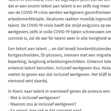
dat er een enorm tekort aan talent is en zelfs nog meer z
van de COVID-19-crisis werden werkgevers geconfronteer
arbeidsmarktkrapte. Vacatures raakten moeilijk ingevul
talent. De COVID-19-crisis heeft die strijd enigszins op een
werkgevers zelfs in volle COVID-19-tijden schreeuwen o
controle is, zal de war for talent weer in alle hevigheid 
Een tekort aan talent … en dat terwijl honderdduizend
Kortgeschoolden, 55-plussers, mensen met een migrat
beperking, langdurig arbeidsongeschikten. Onbenut tale
onbenut talent benutten. Inclusief werkgeven dus. Helaa
voeten te geven aan dat inclusief werkgeven. Het blijft
niemand wint daarbij.
In Koers naar talent in overvloed! geven de auteurs een
- Wat is inclusief werkgeven?
- Waarom zou je inclusief werkgeven?
- En vooral, hoe pak je dat concreet aan?