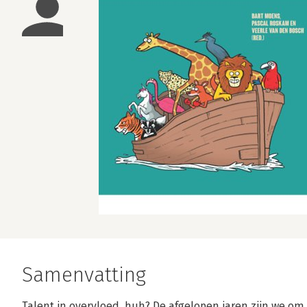
Samenvatting
Talent in overvloed, huh? De afgelopen jaren zijn we 