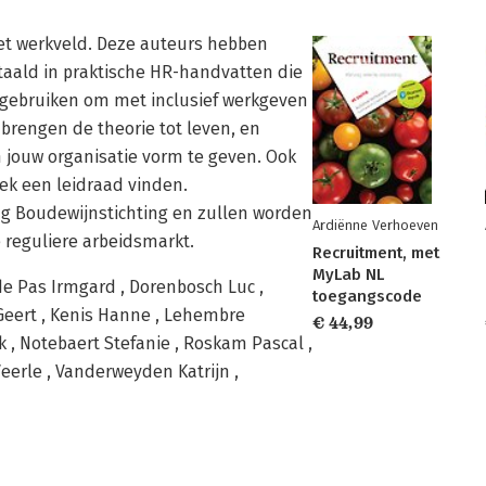
et werkveld. Deze auteurs hebben
rtaald in praktische HR-handvatten die
n gebruiken om met inclusief werkgeven
 brengen de theorie tot leven, en
n jouw organisatie vorm te geven. Ook
ek een leidraad vinden.
g Boudewijnstichting en zullen worden
Ardiënne Verhoeven
 reguliere arbeidsmarkt.
Recruitment, met
MyLab NL
e Pas Irmgard , Dorenbosch Luc ,
toegangscode
 Geert , Kenis Hanne , Lehembre
€ 44,99
 , Notebaert Stefanie , Roskam Pascal ,
eerle , Vanderweyden Katrijn ,