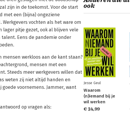
Anderen die di
ook
al zijn in de toekomst. Voor de start
d met een (bijna) ongeziene
d. Werkgevers vochten als het ware om
 lager pitje gezet, ook al blijven vele
m talent. Eens de pandemie onder
woeden.
en mensen werkloos aan de kant staan?
ieachtergrond, mensen met een
nt. Steeds meer werkgevers willen dat
s weten zij niet altijd handen en
Jesse Geul
 bij goede voornemens. Jammer, want
Waarom
(n)iemand bij je
wil werken
 antwoord op vragen als:
€ 24,99