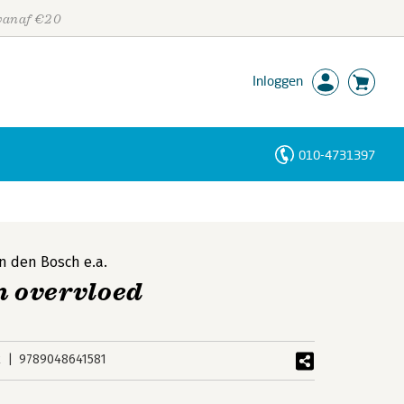
 vanaf €20
Inloggen
010-4731397
Personen
Trefwoorden
an den Bosch
e.a.
n overvloed
k
9789048641581