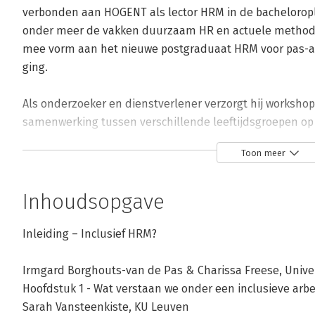
verbonden aan HOGENT als lector HRM in de bacheloroplei
onder meer de vakken duurzaam HR en actuele methodiek
mee vorm aan het nieuwe postgraduaat HRM voor pas-afg
ging. 

Als onderzoeker en dienstverlener verzorgt hij workshop
samenwerking tussen verschillende leeftijdsgroepen op d
gebaseerd op het ESF-project Werken aan Intergenerati
Toon meer
(WISE, 2012-2015). 

Recent was hij betrokken bij het ESF-project Duurzame in
Inhoudsopgave
het oog op het activeren van groepen uit de niet-actieve 
handboek Personeel in goede handen. Basishandboek
Inleiding – Inclusief HRM?
(Academia Press/Lannoo).
Irmgard Borghouts-van de Pas & Charissa Freese, Univers
Hoofdstuk 1 - Wat verstaan we onder een inclusieve arb
Andere boeken door Pascal Roskam
Sarah Vansteenkiste, KU Leuven