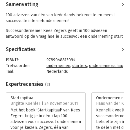
Samenvatting
100 adviezen van één van Nederlands bekendste en meest
succesvolle internetondernemers!
Succesondernemer Kees Zegers geeft in 100 adviezen
antwoord op de vraag hoe je succesvol een onderneming start
en uitbouwt. Met hilarische anekdotes, treffende voorbeelden
en zijn onorthodoxe kijk op zaken weet hij de lezer van het
Specificaties
eerste tot het laatste advies te boeien. Zijn adviezen zetten
niet alleen aan tot denken maar ook tot actie. De illustraties
ISBN13:
9789048813094
van Jan Dirk Barreveld maken het tot een uniek
Trefwoorden:
ondernemen
,
starters
,
ondernemerschap
managementboek!
Taal:
Nederlands
Bindwijze:
paperback
Wat je doet is niet wie je bent. Of je nu CEO bent van een
Aantal pagina's:
102
Expertrecensies
(2)
eenmanszaak. Baasje van een multinational. Of president van
Uitgever:
Uitgeverij Lebowski
een wereldtoko. Uiteindelijk maakt het geen donder uit. Want
Druk:
1
Startkapitaal
Ondernemen.nu
het gaat er niet om wát je doet. Maar hóe je het doet. Hoe je
Verschijningsdatum:
10-10-2011
Brigitte Koehler | 24 november 2011
Hans van der Klis
het doet zegt namelijk alles over wie je bent. Onderneem je
Met het boek 'Startkapitaal' van Kees
Kennelijk voelt o
vanuit je hart of vanuit je hoofd? Denk je in mogelijkheden? Of
Hoofdrubriek:
Algemeen management
Zegers krijg je in één klap 100
succesondernemer
in beperkingen? Geloof je het wel? Of neem je
adviezen voor succesvol ondernemen
behoefte zijn inz
verantwoordelijkheid?
voor je kiezen. Zegers, één van
te delen met de v