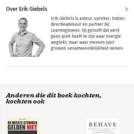
Over Erik Giebels
Erik Giebels is auteur, spreker, trainer, 
directieadviseur en partner bij 
LearningWaves. Hij gelooft dat werk 
geen plek hoeft te zijn waar energie 
weglekt, maar waar mensen juist 
groeien, verantwoordelijkheid nemen 
en presteren. Business as the school of 
life.

Omdat hij ziet hoeveel onbenut talent 
er is en hoeveel onnodig gedoe mensen 
in organisaties zichzelf en elkaar 
aandoen, maakt hij er zijn levenswerk 
Anderen die dit boek kochten,
van om daar structureel iets aan te 
kochten ook
veranderen.

Binnen LearningWaves bewaakt hij als 
hoeder het gedachtegoed achter alle 
trainingen en trajecten. Sinds 2012 
werkt Erik intensief samen met iconen 