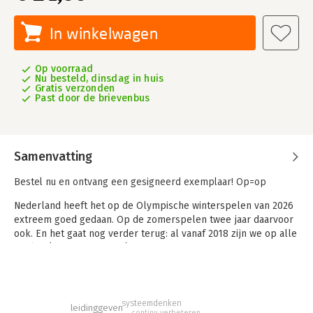
In winkelwagen
Op voorraad
Nu besteld, dinsdag in huis
Gratis verzonden
Past door de brievenbus
Samenvatting
Bestel nu en ontvang een gesigneerd exemplaar! Op=op
Nederland heeft het op de Olympische winterspelen van 2026
extreem goed gedaan. Op de zomerspelen twee jaar daarvoor
ook. En het gaat nog verder terug: al vanaf 2018 zijn we op alle
spelen (zomer en winter) erg goed: we eindigen steevast op
een zevende plek of hoger in de medaillespiegel. Dat is geen
toeval, want in de Nederlandse topsport staat alles maar dan
ook echt alles in dienst van de atleten. Alle andere functies,
afdelingen, teams en zelfs de directies hebben maar één taak:
systeemdenken
leidinggeven
continu verbeteren