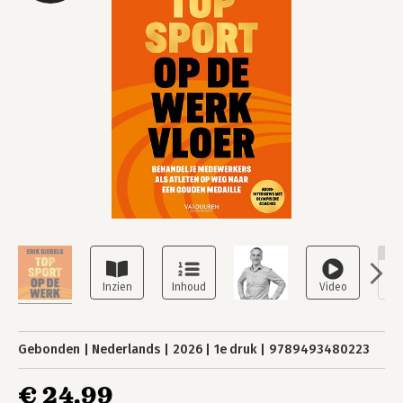
NI
Gebonden
Nederlands
2026
1e druk
9789493480223
€ 24,99