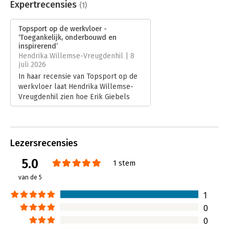
Uitgever:
Van Duuren Management
Expertrecensies
(1)
Druk:
1
Verschijningsdatum:
8-6-2026
Topsport op de werkvloer -
‘Toegankelijk, onderbouwd en
Hoofdrubriek:
Algemeen management
inspirerend’
Hendrika Willemse-Vreugdenhil | 8
juli 2026
In haar recensie van Topsport op de
werkvloer laat Hendrika Willemse-
Vreugdenhil zien hoe Erik Giebels
organisaties uitdaagt om radicaal
anders naar leiderschap en inrichting
te kijken. Volgens haar biedt het
boek een inspirerende visie waarin
Lezersrecensies
vakmensen centraal staan en
ondersteunende afdelingen hun rol
5.0
1 stem
opnieuw definiëren, met volop
van de 5
aanknopingspunten voor betere
prestaties.
1
Lees verder
0
0