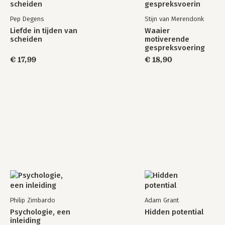
op scholen. 'Geluk in de pocket' is jouw 
handboek op weg naar geluk, vol 
Pep Degens
Stijn van Merendonk
technieken die werken. Gun het jezelf!
Liefde in tijden van
Waaier
scheiden
motiverende
gespreksvoering
€ 17,99
€ 18,90
Philip Zimbardo
Adam Grant
Psychologie, een
Hidden potential
inleiding