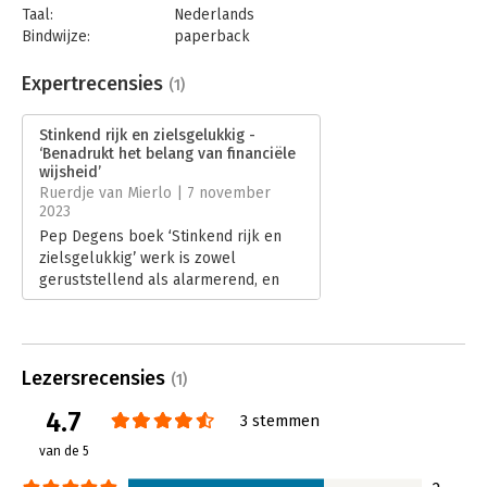
Taal:
Nederlands
Bindwijze:
paperback
Aantal pagina's:
176
Uitgever:
AnderZ
Expertrecensies
(1)
Druk:
1
Verschijningsdatum:
19-5-2022
Stinkend rijk en zielsgelukkig -
‘Benadrukt het belang van financiële
Hoofdrubriek:
Psychologie
wijsheid’
Ruerdje van Mierlo | 7 november
2023
Pep Degens boek ‘Stinkend rijk en
zielsgelukkig’ werk is zowel
geruststellend als alarmerend, en
benadrukt het belang van financiële
wijsheid, evenals de inherente link
tussen rijkdom, geluk en
persoonlijke groei.
Lezersrecensies
(1)
Lees verder
4.7
3 stemmen
van de 5