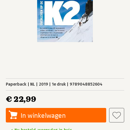
Paperback
NL
2019
1e druk
9789048852604
€ 22,99
In winkelwagen