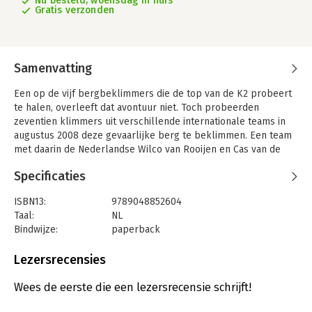
Nu besteld, woensdag in huis
Gratis verzonden
Samenvatting
Een op de vijf bergbeklimmers die de top van de K2 probeert
te halen, overleeft dat avontuur niet. Toch probeerden
zeventien klimmers uit verschillende internationale teams in
augustus 2008 deze gevaarlijke berg te beklimmen. Een team
met daarin de Nederlandse Wilco van Rooijen en Cas van de
Gevel behaalden de top, samen met expeditiegenoten Gerard
Specificaties
McDonnell, een Ier, en Pemba Gyalje Sherpa, een Nepalees.
Terwijl zij zich opmaakten voor de afdaling voltrok zich een
ISBN13:
9789048852604
ramp.
Taal:
NL
Expeditieleider Wilco van Rooijen vertelt in Overleven op de
Bindwijze:
paperback
K2 het onwaarschijnlijke verhaal van deze rampzalige
Aantal pagina's:
250
expeditie. Een ijslawine in de bottleneck sloeg de
Uitgever:
Carrera
Lezersrecensies
veiligheidslijnen weg en maakte daarmee een veilige afdaling
Druk:
1
onmogelijk. Een aantal uren later bleken elf klimmers de
Verschijningsdatum:
22-8-2019
Wees de eerste die een lezersrecensie schrijft!
terugtocht niet te hebben overleefd, waaronder McDonnell uit
Van Rooijens team. Zelf overleefde Van Rooijen twee nachten