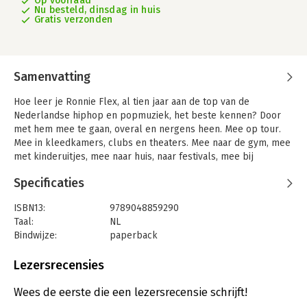
Op voorraad
Nu besteld, dinsdag in huis
Gratis verzonden
Samenvatting
Hoe leer je Ronnie Flex, al tien jaar aan de top van de
Nederlandse hiphop en popmuziek, het beste kennen? Door
met hem mee te gaan, overal en nergens heen. Mee op tour.
Mee in kleedkamers, clubs en theaters. Mee naar de gym, mee
met kinderuitjes, mee naar huis, naar festivals, mee bij
besprekingen, tijdens interviews, in de studio en naar de
Specificaties
rechter.
Dat is wat Leon Verdonschot de afgelopen drie jaar deed. Naar
ISBN13:
9789048859290
Ronnie kijken, naar hem luisteren, hem spreken, vaak lang en
Taal:
NL
soms kort (maar vooral heel vaak) en ook met iedereen om
Bindwijze:
paperback
hem heen. Van zijn vrienden tot zijn moeder, van zijn opa en
Aantal pagina's:
256
oma tot zijn bandleden.
Uitgever:
Lebowski
Lezersrecensies
Druk:
1
Langzaam maar zeker drong hij door tot Ronnie. Tot zijn
Verschijningsdatum:
16-6-2023
Wees de eerste die een lezersrecensie schrijft!
creativiteit, zijn charmes en onhebbelijkheden, zijn ambities en