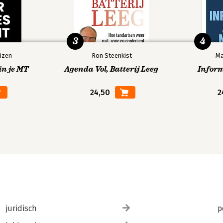
3
4
izen
Ron Steenkist
Ma
in je MT
Agenda Vol, Batterij Leeg
Infor
24,50
2
juridisch
p