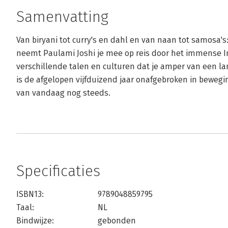
Samenvatting
Van biryani tot curry's en dahl en van naan tot samosa's
neemt Paulami Joshi je mee op reis door het immense Ind
verschillende talen en culturen dat je amper van een la
is de afgelopen vijfduizend jaar onafgebroken in bewegin
van vandaag nog steeds.
Specificaties
ISBN13:
9789048859795
Taal:
NL
Bindwijze:
gebonden