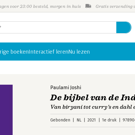
gen voor 23:00 besteld, morgen in huis
Gratis verzending
rige boeken
Interactief leren
Nu lezen
Paulami Joshi
De bijbel van de I
Van biryani tot curry’s en dahl
Gebonden
NL
2021
1e druk
97890