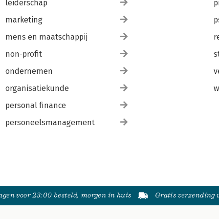
leiderschap
p
marketing
p
mens en maatschappij
r
non-profit
s
ondernemen
v
organisatiekunde
w
personal finance
personeelsmanagement
gen voor 23:00 besteld, morgen in huis
Gratis verzending