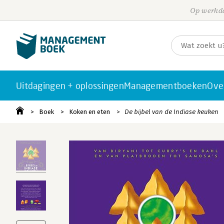
Op werkda
Uitdagingen + oplossingen
Managementboeken
Ove
Boek
Koken en eten
De bijbel van de Indiase keuken