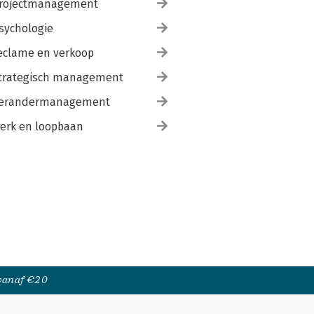
rojectmanagement
sychologie
eclame en verkoop
trategisch management
erandermanagement
erk en loopbaan
 vanaf €20