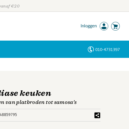
 vanaf €20
Inloggen
010-4731397
Personen
Trefwoorden
ndiase keuken
 en van platbroden tot samosa’s
48859795