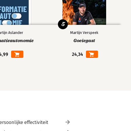
5
rtijn Aslander
Martijn Verspeek
matieautonomie
Goeiegast
4,99
24,34
ersoonlijke effectiviteit