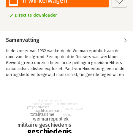
In winkelwagen
Direct te downloaden
Samenvatting
In de zomer van 1932 wankelde de Weimarrepubliek aan de
rand van de afgrond. Een op de drie Duitsers was werkloos.
Geweld greep om zich heen. In de peilingen groeiden Hitlers
nationaalsocialisten explosief. Paul von Hindenburg, een oude
oorlogsheld en toegewijd monarchist, fungeerde tegen wil en
dank als president die had gezworen de grondwet te
beschermen.
De verkiezingen in november boden Hitler het vooruitzicht op
kurt von schleicher
een meerderheid in de Reichstag en een pad richting de
franz von papen
politieke strategie
gregor strasser
politieke macht. En toen verloren de nazi's twee miljoen
franz von papen
machtsovername
totalitarisme
stemmen. Partijleden liepen massaal weg, financiers trokken
nsdap
weimarrepubliek
zich terug en de nazipartij dreigde te scheuren. Hitler sprak
militaire geschiedenis
over zelfmoord, 'The New York Times' schreef dat het
geschiedenis
afgelopen met hem was. En toch was hij een paar weken later