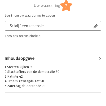
?
Uw waardering
Hoofdrubriek:
Geschiedenis
Log in om uw waardering te geven
Schrijf een recensie
Lees ons recensiebeleid
Inhoudsopgave
1 Sterren kijken 9
2 Slachtoffers van de democratie 30
3 Kalmte 42
4 Hitlers gewaagde zet 58
5 Zaterdag de dertiende 73
6 De meerderheid regeert 85
7 Boys van Beuthen 96
8 Een afschrikwekkend effect 107
9 Het arsenaal van de democratie 117