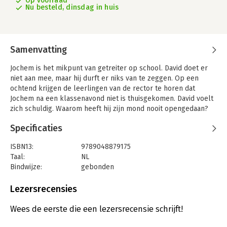
Op voorraad
Nu besteld, dinsdag in huis
Samenvatting
Jochem is het mikpunt van getreiter op school. David doet er
niet aan mee, maar hij durft er niks van te zeggen. Op een
ochtend krijgen de leerlingen van de rector te horen dat
Jochem na een klassenavond niet is thuisgekomen. David voelt
zich schuldig. Waarom heeft hij zijn mond nooit opengedaan?
Samen met een vriendin wil hij Jochem zeggen dat het ze spijt.
Specificaties
Dan vinden ze Jochems tas in het meer. Misschien is het al te
laat...
ISBN13:
9789048879175
Taal:
NL
Bindwijze:
gebonden
Aantal pagina's:
144
Uitgever:
Carry Slee
Lezersrecensies
Druk:
1
Verschijningsdatum:
16-2-2026
Wees de eerste die een lezersrecensie schrijft!