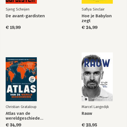
Sjeng Scheijen
Safiya Sinclair
De avant-gardisten
Hoe je Babylon
zegt
€ 19,99
€ 24,99
Christian Grataloup
Marcel Langedijk
Atlas van de
Rauw
wereldgeschiedenis
€ 34,99
€ 23,95