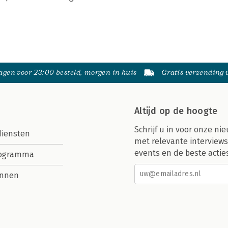
gen voor 23:00 besteld, morgen in huis
Gratis verzending
Altijd op de hoogte
Schrijf u in voor onze nie
diensten
met relevante interviews
events en de beste actie
rogramma
nnen