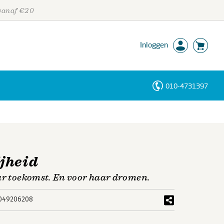
 vanaf €20
Inloggen
010-4731397
Personen
Trefwoorden
jheid
aar toekomst. En voor haar dromen.
049206208