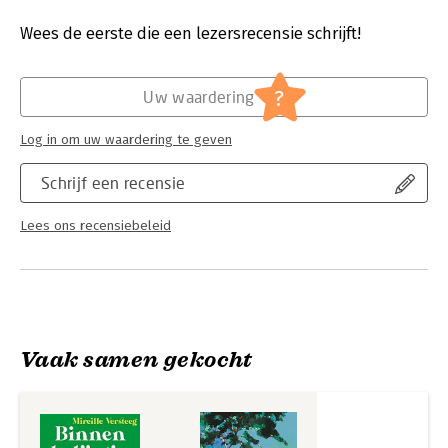
Druk:
3
man Erik. Loes probeert hem uit haar hoofd te zetten: ze is met
Verschijningsdatum:
27-10-2025
haar zoons op vakantie en zéker niet uit op een nieuwe relatie.
Wees de eerste die een lezersrecensie schrijft!
Bovendien verliep de scheiding – op z’n zachtst gezegd –
Hoofdrubriek:
Literatuur en romans
nogal stroef.
?
Uw waardering
Na de vakantie blijkt Loes op het schoolplein het onderwerp
van roddel en achterklap te zijn geworden door de breuk
Log in om uw waardering te geven
tussen haar en de populaire Erik. Ze voelt zich toch al niet op
haar plek tussen de zelfingenomen andere ouders. Om haar
Schrijf een recensie
buitenbeen-status te compenseren besluit ze zich aan te
sluiten bij de oudercommissie, die wordt aangevoerd door
oppermoeder ‘Escobarbara’.
Lees ons recensiebeleid
Loes wil zich van haar beste kant laten zien en niet te veel
opvallen. En dan is het niet zo handig dat de nieuwe gymleraar
op school niemand minder is dan Bart…
‘Een superdebuut! Heerlijk boek dat ik in één keer wilde
uitlezen. Sexy, spannend en erg grappig.’ Loes Haverkort
Vaak samen gekocht
‘Wat een heerlijk boek! Herkenbaar en vol humor. Het leest zo
makkelijk en fijn weg, dat je het, zelfs tussen alle drukte door,
in één ruk uit wilt lezen.’ Bettina Holwerda