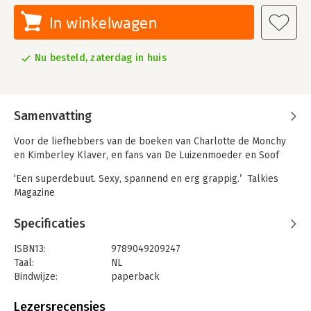
In winkelwagen
Nu besteld, zaterdag in huis
Samenvatting
Voor de liefhebbers van de boeken van Charlotte de Monchy
en Kimberley Klaver, en fans van De Luizenmoeder en Soof
‘Een superdebuut. Sexy, spannend en erg grappig.’ Talkies
Magazine
‘Heerlijke romcom!’ VROUW Glossy
Specificaties
'Hartstochtelijke roman om bij weg te zwijmelen.' Vriendin
ISBN13:
9789049209247
Taal:
NL
Loes Dekker is een net gescheiden, ietwat verstrooide moeder
Bindwijze:
paperback
van een tweeling. Als ze aan het einde van de zomervakantie
Aantal pagina's:
352
een weekend gaat kamperen met haar zoons ontmoet ze de
Uitgever:
Boekerij
aantrekkelijke Bart, die in niets lijkt op haar controlerende ex-
Lezersrecensies