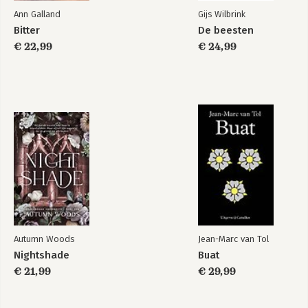
komedieserie zou kunnen worden.'
Ann Galland
Gijs Wilbrink
****,5 Watjackyleest
Bitter
De beesten
€ 22,99
€ 24,99
‘Het is lachen, zweten, schamen in de plaats van, irriteren,
beleven, zweven en omarmen. Een echte Feelgood waar
romantiek en drama hand in hand gaan.’ *****
missp_her_books_read
'Wat een geweldig boek! Ik heb keer na keer hardop moeten
lachen. Het verhaal doet denken aan Soof en de Luizenmoeder.
Het verhaal leest echt als een film: je hebt het gevoel dat je in
de bioscoop zit. Een boek over verdriet, loslaten, liefde en
vriendschap. Mireille Versteeg je hebt een fan bij!' *****
Esther.livres
Autumn Woods
Jean-Marc van Tol
Nightshade
Buat
€ 21,99
€ 29,99