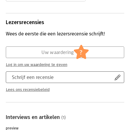
ondernemers. Bij voorkeur lezen die
boeken waar positief of groei op het
omslag prijkt en geen titels waar de
woorden schulden of saneren op
Lezersrecensies
staan. Negeren van dit boek kan
echter een gevalletje ‘eigen schuld,
Wees de eerste die een lezersrecensie schrijft!
dikke bult ’ worden.
Lees verder
?
Uw waardering
Log in om uw waardering te geven
Schrijf een recensie
Lees ons recensiebeleid
Interviews en artikelen
(1)
preview