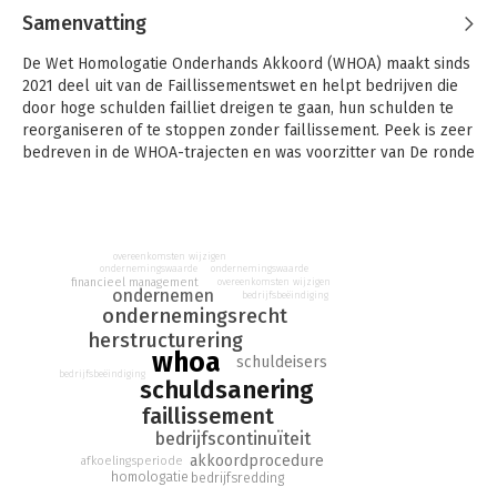
Samenvatting
De Wet Homologatie Onderhands Akkoord (WHOA) maakt sinds
2021 deel uit van de Faillissementswet en helpt bedrijven die
door hoge schulden failliet dreigen te gaan, hun schulden te
reorganiseren of te stoppen zonder faillissement. Peek is zeer
bedreven in de WHOA-trajecten en was voorzitter van De ronde
tafels voor curatoren en bankiers over de WHOA.
De WHOA is een nieuw juridisch instrument om het
reorganiserend vermogen van ondernemingen te
verbeteren. In de prille praktijk zijn al een aantal successen
overeenkomsten wijzigen
ondernemingswaarde
ondernemingswaarde
geboekt, maar er zijn ook praktische hobbels. Dit boek geeft in
financieel management
overeenkomsten wijzigen
ondernemen
bedrijfsbeëindiging
‘gewone ondernemerstaal’ weer hoe de WHOA werkt, met
ondernemingsrecht
waardevolle tips.
- Prof. dr. Jan Adriaanse, hoogleraar
herstructurering
turnaround management aan de Universiteit Leiden en partner
whoa
schuldeisers
bij BFI, Amsterdam.
bedrijfsbeëindiging
schuldsanering
Dit boek is waardevol voor elke ondernemer die te maken
faillissement
krijgt met de WHOA. Ik heb reeds een aantal WHOA-trajecten
bedrijfscontinuïteit
succesvol mogen begeleiden. Dit boek had de ondernemers in
akkoordprocedure
afkoelingsperiode
kwestie bij aanvang meer inzicht kunnen geven in wat hen te
homologatie
bedrijfsredding
wachten staat en helpt de materie en de dynamiek tussen alle