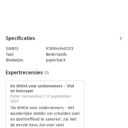
betrokken partijen beter te begrijpen.
- mr. Jacobine van den
Dolder Van den Dolder Advocatuur te Oud-Beijerland
Specificaties
ISBN13:
9789049401313
Taal:
Nederlands
Bindwijze:
paperback
Aantal pagina's:
72
Uitgever:
Robbert Peek
Expertrecensies
(1)
Druk:
1
Verschijningsdatum:
24-5-2023
De WHOA voor ondernemers - ‘Vlot
en leerzaam’
Hoofdrubriek:
Ondernemen
Peter Vermeulen | 11 september
Jongbloed:
Faillissementsrecht / Insolventierecht
2023
‘De WHOA voor ondernemers - Het
wonderlijke middel om schulden snel
en doeltreffend te saneren’, zal niet
de eerste keus zijn voor veel