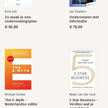
7.3 Casus De Machinefabriek 60
Roel Grit
Jan Snijders
Verklarende woordenlijst 66
Zo maak je een
Ondernemen met
ondernemingsplan
informatie
€ 35,95
€ 73,95
Michael Gerber
Ninke van der Leck
The E-Myth -
5 Star Business -
Nederlandse editie
Verdien wat je