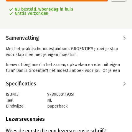
Nu besteld, woensdag in huis
Gratis verzonden
Samenvatting
Met het praktische moestuinboek GROENTJE?! groei je stap
voor stap mee met je eigen moestuin.
Nieuw of beginner in het zaaien, opkweken en eten uit eigen
tuin? Dan is Groentje?! hét moestuinboek voor jou. Of je een
kleine of een grote tuin hebt of een balkon, dat maakt niet uit:
groenten, kruiden of fruit laten groeien kan iedereen. In
Specificaties
Groentje?! nemen de auteurs de beginnende moestuinier aan
de hand mee op basis van hun eigen successen en
ISBN13:
9789050119351
mislukkingen.
Taal:
NL
Bindwijze:
paperback
In dit boek vind je precies díe basiskennis die het verschil
Aantal pagina's:
236
maakt bij het kweken en verzorgen van je planten en het
Uitgever:
KNNV Uitgeverij
Lezersrecensies
verwerken van je oogst. Het boek is opgedeeld per maand en
Druk:
1
gaat in op allerlei onderwerpen, van voorzaaien tot een
Verschijningsdatum:
8-2-2024
Wees de eerste die een lezersrecensie schrijft!