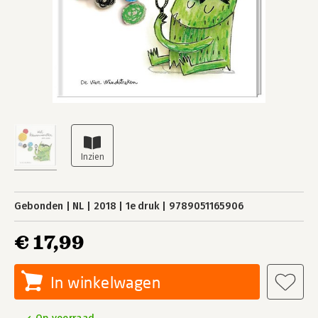
Gebonden
NL
2018
1e druk
9789051165906
€ 17,99
In winkelwagen