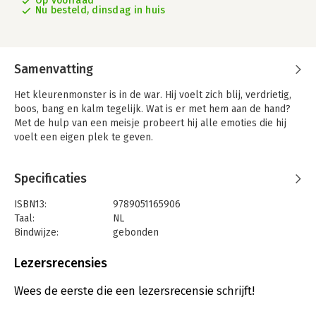
Op voorraad
Nu besteld, dinsdag in huis
Samenvatting
Het kleurenmonster is in de war. Hij voelt zich blij, verdrietig,
boos, bang en kalm tegelijk. Wat is er met hem aan de hand?
Met de hulp van een meisje probeert hij alle emoties die hij
voelt een eigen plek te geven.
Specificaties
ISBN13:
9789051165906
Taal:
NL
Bindwijze:
gebonden
Aantal pagina's:
48
Uitgever:
De Vier Windstreken
Lezersrecensies
Druk:
1
Verschijningsdatum:
22-12-2018
Wees de eerste die een lezersrecensie schrijft!