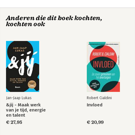
Literatuur
Bijlagen
Anderen die dit boek kochten,
Register
kochten ook
Jan-Jaap Lukas
Robert Cialdini
&jij - Maak werk
Invloed
van je tijd, energie
en talent
€ 27,95
€ 20,99