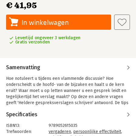
€ 41,95
In winkelwagen
Levertijd ongeveer 3 werkdagen
Gratis verzonden
Samenvatting
Hoe notuleert u tijdens een vlammende discussie? Hoe
onderscheidt u de hoofd- van de bijzaken en haalt u de kern
eruit? Waar moet u op letten wanneer u een gesprek leidt en
tegelijkertijd het verslag maakt? Op deze en andere vragen
geeft 'Heldere gespreksverslagen schrijven' antwoord. De tips
uit dit boek bieden een helpende hand tijdens de
Specificaties
voorbereiding en uitvoering van de notuleertaak. En wilt u de
opzet van gespreksverslagen in uw werkomgeving eens
ISBN13:
9789052615035
kritisch onder de loep nemen? Dan hebt u een uitstekend
Trefwoorden:
vergaderen
,
persoonlijke effectiviteit
,
toetsingsinstrument in handen.