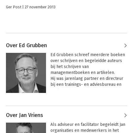
Ger Post
27 november 2013
Over Ed Grubben
Ed Grubben schreef meerdere boeken 
over schrijven en begeleidde auteurs 
bij het schrijven van 
managementboeken en artikelen. 
Hij was jarenlang partner en directeur 
bij een trainings- en adviesbureau en 
werkt sinds 2005 vanuit zijn eigen 
bureau.

Andere boeken door Ed Grubben
Ed ondersteunt organisaties, teams en 
individuen bij vraagstukken over 
Over Jan Vriens
ontwikkeling, leiderschap, persoonlijke 
Als adviseur en facilitator begeleidt Jan 
effectiviteit, adviesvaardigheden, 
organisaties en medewerkers in het 
samenwerking en communicatie.
