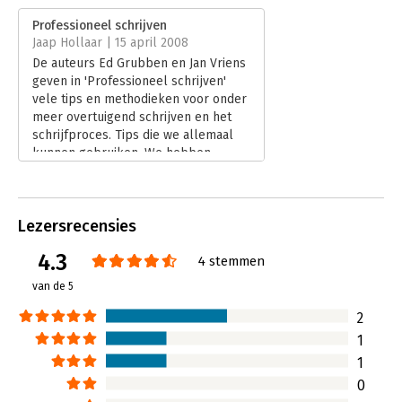
Verschijningsdatum:
28-9-2011
Professioneel schrijven
Jaap Hollaar | 15 april 2008
Hoofdrubriek:
Persoonlijke effectiviteit
De auteurs Ed Grubben en Jan Vriens
Serie:
Praktijkgidsen voor manager en
geven in 'Professioneel schrijven'
ondernemer
vele tips en methodieken voor onder
meer overtuigend schrijven en het
schrijfproces. Tips die we allemaal
kunnen gebruiken. We hebben
immers allen onbewust een eigen
schrijfstrategie opgebouwd. Van
deletefreak, perfectieschrijver,
Lezersrecensies
potloodeter, alineaplakker,
woordenrijger tot redacteur.
4.3
4 stemmen
Lees verder
van de 5
2
1
1
0