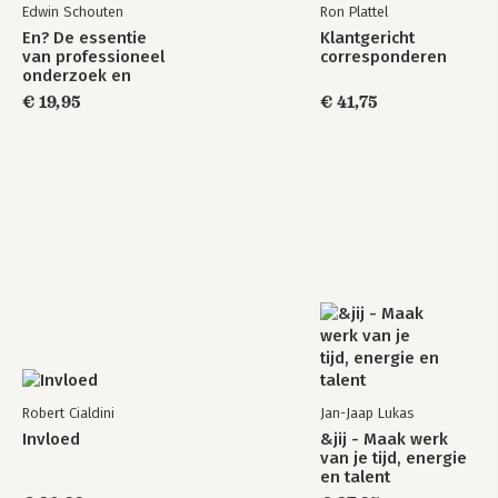
Edwin Schouten
Ron Plattel
En? De essentie
Klantgericht
van professioneel
corresponderen
onderzoek en
advies, Handboek
€ 19,95
€ 41,75
voor studenten en
docenten
Robert Cialdini
Jan-Jaap Lukas
Invloed
&jij - Maak werk
van je tijd, energie
en talent