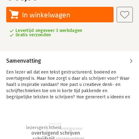
In winkelwagen
Levertijd ongeveer 3 werkdagen
Gratis verzonden
Samenvatting
Een lezer wil dat een tekst gestructureerd, boeiend en
overtuigend is. Maar hoe zorgt u daar als schrijver voor? Waar
haalt u inspiratie vandaan? Hoe past u creatieve denk- en
schrijftechnieken toe om in korte tijd pakkende en
begrijpelijke teksten te schrijven? Hoe genereert u ideeën en
hoe krijgt u ze op papier? Hoe hanteert u verschillende stijlen
en genres efficiënt en effectief? Op deze en andere vragen
geeft 'Professioneel schrijven een antwoord.
brochures
Deze tweede herziene druk is geactualiseerd en in
lezersgerichtheid
tekststructuur
overeenstemming gebracht met het Spellingbesluit-2005. U
overtuigend schrijven
schrijfstijl
krijgt extra tips en methodieken voor onder meer overtuigend
corresponderen