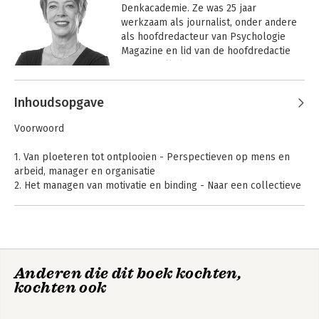
Denkacademie. Ze was 25 jaar 
werkzaam als journalist, onder andere 
als hoofdredacteur van Psychologie 
Magazine en lid van de hoofdredactie 
van de Volkskrant. In 2009 richtte ze 
samen met Kees Kraaijeveld de 
Andere boeken door Suzanne
Denkacademie op, het 
Inhoudsopgave
Weusten
opleidingsinstituut van De 
Argumentenfabriek. 

De irrationele
Veranderkracht
Voorwoord
organisatie
www.denkacademie.nl
1. Van ploeteren tot ontplooien - Perspectieven op mens en
arbeid, manager en organisatie
2. Het managen van motivatie en binding - Naar een collectieve
en individuele benadering
3. Omgangsvormen, gedragsregels en cultuur - Een
gemeenschappelijke taal voor medewerkers en organisaties
4. Over huurlingen, feestgangers en groepsdieren - Naar een
typologie van werknemers en organisaties
Anderen die dit boek kochten,
5. De verbindende dialoog - de match tussen werknemer en
kochten ook
organisatie
Nooit meer de weg
Nooit meer de weg
6. Employment marketing - Acht adviezen om werknemers te
kwijt in je brein
kwijt in je brein
binden