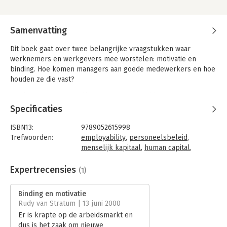
Samenvatting
Dit boek gaat over twee belangrijke vraagstukken waar
werknemers en werkgevers mee worstelen: motivatie en
binding. Hoe komen managers aan goede medewerkers en hoe
houden ze die vast?
Werkgevers doen er alles aan om het hun klanten naar de zin
te maken, maar benaderen hun medewerkers nog te veel als
Specificaties
een homogene groep. Vanuit de behoefte aan een werkelijke
dialoog tussen medewerkers en organisaties en geïnspireerd
ISBN13:
9789052615998
door inzichten uit de marketing en de psychologie, ontwierpen
Trefwoorden:
employability
,
personeelsbeleid
,
de schrijvers van dit boek een nieuwe typologie voor
menselijk kapitaal
,
human capital
,
medewerkers en organisaties. De geboden typologie biedt een
motivatie
,
binding
,
binden en boeien
,
handig instrument om waarden en motieven van managers en
personeelsmanagement
Expertrecensies
(1)
medewerkers te bepalen.
Taal:
Nederlands
Bindwijze:
gebonden
Binding en motivatie
Aantal pagina's:
92
Rudy van Stratum | 13 juni 2000
Uitgever:
Boom
Er is krapte op de arbeidsmarkt en
Druk:
2
dus is het zaak om nieuwe