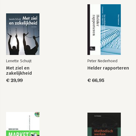
Verandermanagement
Verandermanagement
veranderd
veranderd
Bekijk alle boeken
Lenette Schuijt
Peter Nederhoed
Met ziel en
Helder rapporteren
zakelijkheid
€ 29,99
€ 66,95
Hoe we onszelf
voor de gek
houden
Bekijk alle boeken