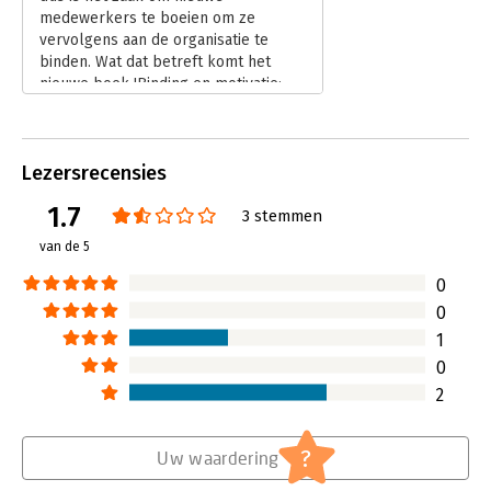
Hoofdrubriek:
Personeelsmanagement
medewerkers te boeien om ze
vervolgens aan de organisatie te
binden. Wat dat betreft komt het
nieuwe boek 'Binding en motivatie:
acht adviezen voor employment en
marketing' van Steven ten Have,
Suzanne Weusten en Joop Bolweg
Lezersrecensies
precies op het goede moment.
Lees verder
1.7
3 stemmen
van de 5
0
0
1
0
2
?
Uw waardering