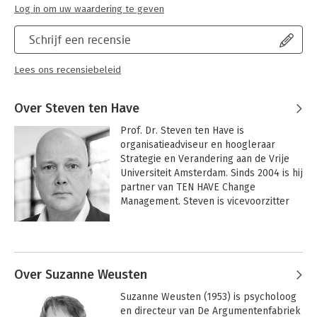
Log in om uw waardering te geven
Schrijf een recensie
Lees ons recensiebeleid
Over Steven ten Have
Prof. Dr. Steven ten Have is 
organisatieadviseur en hoogleraar 
Strategie en Verandering aan de Vrije 
Universiteit Amsterdam. Sinds 2004 is hij 
partner van TEN HAVE Change 
Management. Steven is vicevoorzitter 
van RvC van ABN AMRO. Daarnaast is hij 
kroonlid van de Onderwijsraad en raad-
Andere boeken door Steven ten
plaatsvervanger bij de 
Have
Ondernemingskamer in Amsterdam.
Over Suzanne Weusten
Suzanne Weusten (1953) is psycholoog 
en directeur van De Argumentenfabriek 