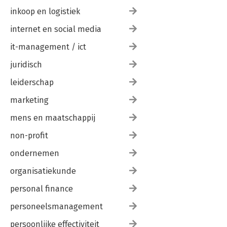
Regulatief vakmanschap
inkoop en logistiek
Meer dan veilig …
internet en social media
Literatuur
it-management / ict
Trefwoordenregister
juridisch
leiderschap
marketing
mens en maatschappij
non-profit
ondernemen
organisatiekunde
personal finance
personeelsmanagement
persoonlijke effectiviteit