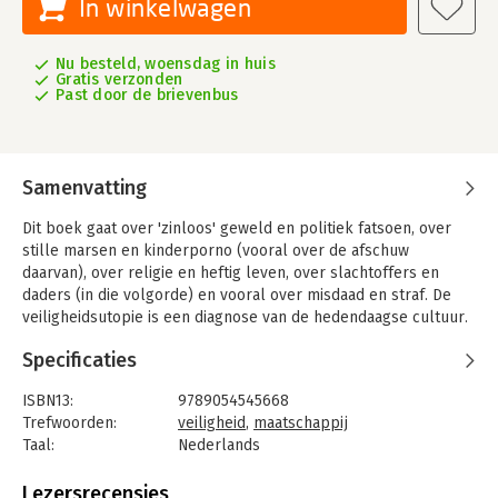
In winkelwagen
Nu besteld, woensdag in huis
Gratis verzonden
Past door de brievenbus
Samenvatting
Dit boek gaat over 'zinloos' geweld en politiek fatsoen, over
stille marsen en kinderporno (vooral over de afschuw
daarvan), over religie en heftig leven, over slachtoffers en
daders (in die volgorde) en vooral over misdaad en straf. De
veiligheidsutopie is een diagnose van de hedendaagse cultuur.
De bestrijding van criminaliteit is onderdeel van een algemeen
Specificaties
verlangen naar veiligheid. Dit verlangen vloeit voort uit een
combinatie van reële risico's en een vitale levensstijl.
ISBN13:
9789054545668
'De veiligheidsutopie' beschrijft de impliciete hoop dat vitaliteit
Trefwoorden:
veiligheid
,
maatschappij
en veiligheid kunnen samenvallen. Dit verlangen is uiteindelijk
Taal:
Nederlands
illusoir en niet geheel zonder gevaar. Een utopie is immers ook
Bindwijze:
paperback
een machtsdroom waarin controle en straf een grote rol
Aantal pagina's:
291
Lezersrecensies