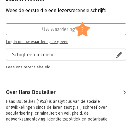
spelen. Er wordt veel verwacht van het strafrecht, maar dat
Uitgever:
Boom Juridische Uitgevers
kan de veiligheidsutopie nauwelijks dichterbij brengen. Het
Druk:
3
Wees de eerste die een lezersrecensie schrijft!
utopisch verlangen geeft echter ook een impuls aan morele
Verschijningsdatum:
6-1-2006
vernieuwing en gemeenschapsvorming.
Hoofdrubriek:
Juridisch
?
Uw waardering
Veiligheid verenigt, maar hoe? Dat is de centrale vraag van
Jongbloed:
Strafrecht – Straffen en maatregelen
deze tijd.
Serie:
Veiligheid en samenleving
Log in om uw waardering te geven
Deze derde druk bevat twee extra hoofdstukken: over de
positie van etnische minderheden en over het besturen van
Schrijf een recensie
een bange samenleving.
Lees ons recensiebeleid
Over Hans Boutellier
Hans Boutellier (1953) is analyticus van de sociale 
ontwikkelingen sinds de jaren zestig. Hij schreef over 
secularisering, criminaliteit en veiligheid, de 
netwerksamenleving, identiteitspolitiek en polarisatie.