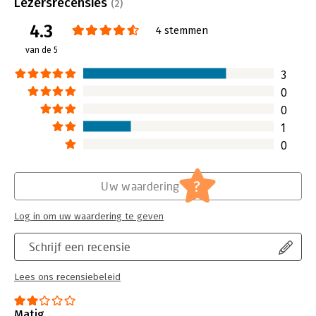
Lezersrecensies
(2)
werken aan een so
verplichte kost maakt.
cultuur.
4.3
Lees verder
4 stemmen
Lees verder
van de 5
3
0
0
1
0
?
Uw waardering
Log in om uw waardering te geven
Schrijf een recensie
Lees ons recensiebeleid
Matig