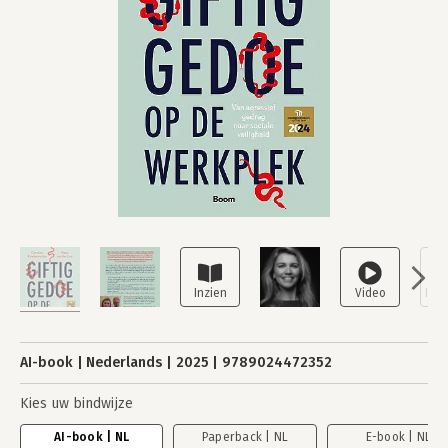
AI-book
Nederlands
2025
9789024472352
Kies uw bindwijze
AI-book | NL
Paperback | NL
E-book | NL