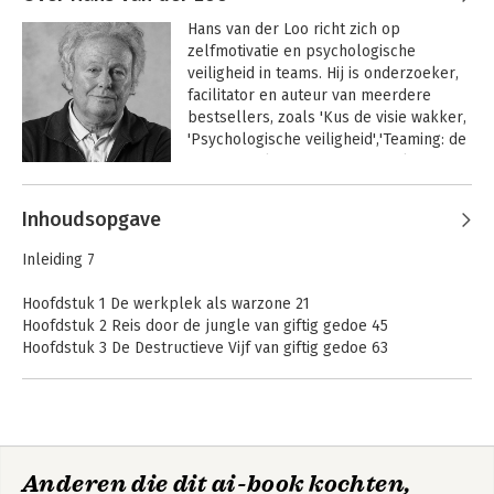
Caroline was 15 jaar actief als mediator 
Hans van der Loo richt zich op 
en vanaf 2007 is zij directeur van 
zelfmotivatie en psychologische 
Instituut KCB. Caroline en haar team 
veiligheid in teams. Hij is onderzoeker, 
trainen bij meer dan 175 unieke 
facilitator en auteur van meerdere 
opdrachtgevers rondom 
bestsellers, zoals 'Kus de visie wakker, 
agressiepreventie, conflicthantering en 
'Psychologische veiligheid','Teaming: de 
bemiddeling. 
nieuwe realiteit van samenwerken' en 
'Giftig gedoe op de werkplek', dat werd 
Andere boeken door Hans van der
bekroond met de titel 
Inhoudsopgave
Loo
Managementboek van het Jaar 2024.
Giftig gedoe op de
Jij moet je bek
Inleiding 7
werkplek
houden!
Hoofdstuk 1 De werkplek als warzone 21
Hoofdstuk 2 Reis door de jungle van giftig gedoe 45
Hoofdstuk 3 De Destructieve Vijf van giftig gedoe 63
Hoofdstuk 4 De actualiteit van giftig gedoe 93
Hoofdstuk 5 De voedingsbodem van giftig gedoe 119
Hoofdstuk 6 De grillige dynamiek van giftig gedoe 143
Hoofdstuk 7 Verdwaald in een mistig doolhof 177
Hoofdstuk 8 Responsiviteit: inspelen op giftig gedoe 215
Anderen die dit ai-book kochten,
Hoofdstuk 9 Safety by design 247