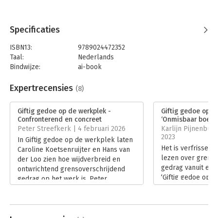
Specificaties
ISBN13:
9789024472352
Taal:
Nederlands
Bindwijze:
ai-book
Beveiliging:
none
Uitgever:
Boom
Expertrecensies
(8)
Hoofdrubriek:
Personeelsmanagement
Giftig gedoe op de werkplek -
Giftig gedoe op d
Confronterend en concreet
‘Onmisbaar boek’
Peter Streefkerk | 4 februari 2026
Karlijn Pijnenbur
2023
In Giftig gedoe op de werkplek laten
Het is verfrissen
Caroline Koetsenruijter en Hans van
lezen over grenso
der Loo zien hoe wijdverbreid en
gedrag vanuit een
ontwrichtend grensoverschrijdend
‘Giftig gedoe op d
gedrag op het werk is. Peter
terug naar de ker
Streefkerk beschrijft hoe het boek
veel inzichten in 
hem persoonlijk raakt en waarom de
giftig gedrag en h
combinatie van confronterende
organisatie, leide
cijfers en een concrete aanpak dit tot