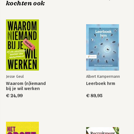
kochten ook
Musk Modus
Giftig gedoe op de
Uitleiding 275
werkplek
Verwijzingen 279
Literatuur 286
Het
Jij moet je bek
Agressieparadijs
houden!
Bekijk alle boeken
Jesse Geul
Albert Kampermann
Waarom (n)iemand
Leerboek hrm
bij je wil werken
€ 24,99
€ 89,95
Teaming: de nieuwe
Samen safe
realiteit van
samenwerken
Bekijk alle boeken