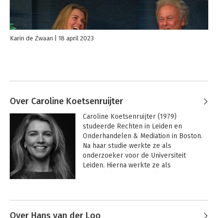
Karin de Zwaan
18 april 2023
Over Caroline Koetsenruijter
Caroline Koetsenruijter (1979) 
studeerde Rechten in Leiden en 
Onderhandelen & Mediation in Boston. 
Na haar studie werkte ze als 
onderzoeker voor de Universiteit 
Leiden. Hierna werkte ze als 
bemiddelaar op de werkvloer bij het 
Ministerie van Justitie en Veiligheid. 
Andere boeken door Caroline
Vervolgens werd ze onderzoeker bij 
Koetsenruijter
het Nederlands Mediation Instituut.

Over Hans van der Loo