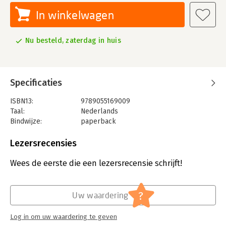
In winkelwagen
Nu besteld, zaterdag in huis
Specificaties
ISBN13:
9789055169009
Taal:
Nederlands
Bindwijze:
paperback
Aantal pagina's:
250
Uitgever:
Concept uitgeefgroep
Lezersrecensies
Druk:
1
Verschijningsdatum:
1-9-2022
Wees de eerste die een lezersrecensie schrijft!
Hoofdrubriek:
Financieel management
,
Juridisch
Jongbloed:
Staatsinrichting - Lagere overheden -
?
Uw waardering
Gemeente
Log in om uw waardering te geven