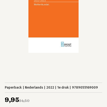
Paperback
Nederlands
2022
1e druk
9789055169009
9,95
34,50