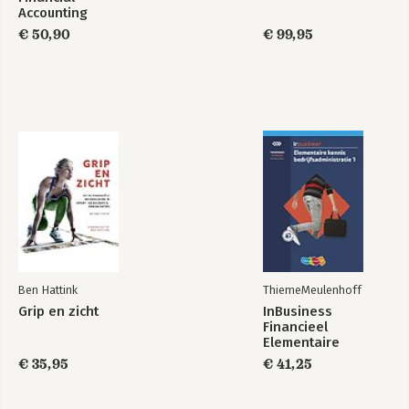
Accounting
€ 50,90
€ 99,95
Ben Hattink
ThiemeMeulenhoff
Grip en zicht
InBusiness
Financieel
Elementaire
bedrijfsadministratie
€ 35,95
€ 41,25
deel 1 - Tekstboek
+ licentie