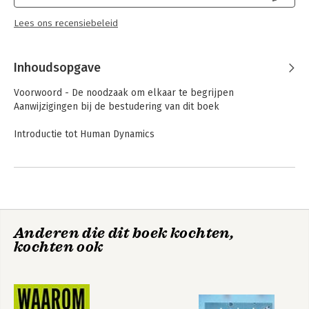
Lees ons recensiebeleid
Inhoudsopgave
Voorwoord - De noodzaak om elkaar te begrijpen
Aanwijzigingen bij de bestudering van dit boek
Introductie tot Human Dynamics
1. Veranderingen doorvoeren binnen een gestructureerde
organisatie
2. Patronen en beloftes
3. Basisprincipes: een nieuw model
4. Vijf portretten
Anderen die dit boek kochten,
kochten ook
De vijf persoonlijkheidsdynamieken
5. De mentaal-fysieke persoonlijkheidsdynamiek: blik vanaf de
bergtop
6. De emotioneel-mentale persoonlijkheidsdynamiek: