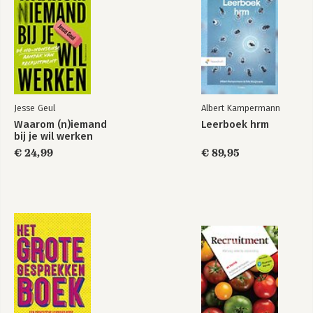
voorwaartse beweging
7. De emotioneel-fysieke persoonlijkhiedsdynamiek: contact
met alles en iedereen
8. De fysiek-emotionele persoonlijkheidsdynamiek: het
creëren van systemen
9. De fysiek-mentale persoonlijkheidsdynamiek: volledige
patronen
Jesse Geul
Albert Kampermann
Human Dynamics in de praktijk
Waarom (n)iemand
Leerboek hrm
bij je wil werken
10. Communicatie en leren in teams: startgereedschappen en
€ 24,99
€ 89,95
oefeningen
11. Toepassingen in organisaties
12. Het ontwikkelingscontinuüm
13. Toekomstvisies
Appendix A - Het Human Dynamics-onderzoeksprogramma
Appendix B - Een portrettengalerij van bekende mensen
Register