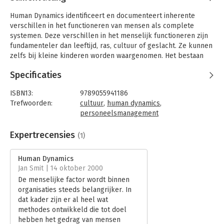
Human Dynamics identificeert en documenteert inherente
verschillen in het functioneren van mensen als complete
systemen. Deze verschillen in het menselijk functioneren zijn
fundamenteler dan leeftijd, ras, cultuur of geslacht. Ze kunnen
zelfs bij kleine kinderen worden waargenomen. Het bestaan
ervan kan Wetenschappelijk worden bevestigd.
Specificaties
Er zijn negen verschillende menselijke systemen vastgesteld;
vijf ervan zijn sterk overheersend in Westerse culturen en zij
ISBN13:
9789055941186
staan centraal in dit boek. Ieder systeem is samengesteld uit
Trefwoorden:
cultuur
,
human dynamics
,
fundamentele ordenende principes - het mentale, emotionele
personeelsmanagement
en fysieke. Deze hebben zowel een kwantitatieve
Taal:
Nederlands
(persoonlijke) als een kwalitatieve (transpersoonlijke)
Bindwijze:
gebonden
Expertrecensies
(1)
dimensie. Human Dynamics-trainingsprogramma's worden
Aantal pagina's:
319
toegepast in het zakenleven, onderwijs, opvoeding,
Uitgever:
Scriptum
Human Dynamics
gezondheidszorg en bij het slaan van bruggen tussen culturen.
Druk:
8
Jan Smit | 14 oktober 2000
Verschijningsdatum:
15-2-2008
De menselijke factor wordt binnen
Human Dynamics is geen typologie maar onderscheidt
organisaties steeds belangrijker. In
fundamentele structuren (de kernen) die aan de basis liggen
Hoofdrubriek:
Personeelsmanagement
dat kader zijn er al heel wat
van de verschillen in het functioneren van mensen. Mensen
methodes ontwikkeld die tot doel
identificeren hun systeem (' persoonlijkheidsdynamiek' ) door
hebben het gedrag van mensen
een proces van zelfontdekking. Er is geen schriftelijke test.