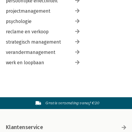
persoonlijke effectiviteit
projectmanagement
psychologie
reclame en verkoop
strategisch management
verandermanagement
werk en loopbaan
Gratis verzending vanaf €20
Klantenservice