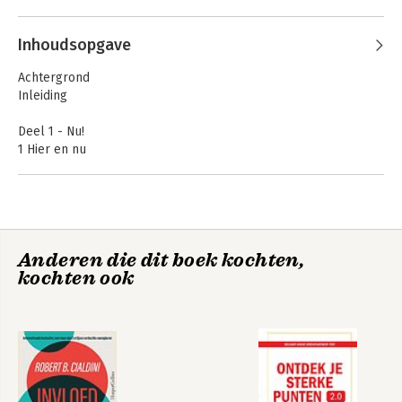
Inhoudsopgave
Achtergrond
Inleiding
Deel 1 - Nu!
1 Hier en nu
2 Hindernissen
3 Hulpbronnen
4 Verfijnen
Deel 2 - Verdiepen
Anderen die dit boek kochten,
5 Het lichaam
kochten ook
6 Zelfonderzoek
7 Identificaties
Deel 3 - Thuiskomen
8 Relaties
Dankwoord
Literatuur