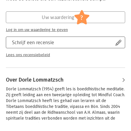
tot bloei komen.
Druk:
1
Verschijningsdatum:
11-10-2016
Dit boek bevat een audio-cd met geleide meditatie-oefeningen.
?
Uw waardering
Hoofdrubriek:
Persoonlijke effectiviteit
Log in om uw waardering te geven
Schrijf een recensie
Lees ons recensiebeleid
Over Dorle Lommatzsch
Dorle Lommatzsch (1954) geeft les is boeddhistische meditatie. 
Zij geeft leiding aan een tweejarige opleiding tot Mindful Coach. 
Dorle Lommatzsch heeft les gehad van leraren uit de 
Tibetaans boeddhistische traditie, vipassa en Bön. Sinds 2004 
neemt zij deel aan de Ridhwanschool van A.H. Almaas, waarin 
spirituele tradities verbonden worden met inzichten uit de 
westerse psychologie.