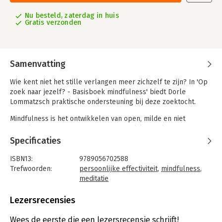
Nu besteld, zaterdag in huis
Gratis verzonden
Samenvatting
Wie kent niet het stille verlangen meer zichzelf te zijn? In 'Op
zoek naar jezelf? - Basisboek mindfulness' biedt Dorle
Lommatzsch praktische ondersteuning bij deze zoektocht.
Mindfulness is het ontwikkelen van open, milde en niet
oordelende aandacht voor wat er innerlijk speelt. Met
mindfulness kan iedereen leren de aandacht bewust in het hier
Specificaties
en nu te brengen. Dat levert zowel ontspanning als inzicht op.
ISBN13:
9789056702588
Het boek leert je hoe je kunt mediteren, hoe je in het dagelijks
Trefwoorden:
persoonlijke effectiviteit
,
mindfulness
,
leven helder gewaarzijn kunt bewaren en hoe je, dankzij
meditatie
mindfulness-meditatie, nadelige gewoontepatronen kunt
Taal:
Nederlands
doorbreken. De auteur wijst daarbij op het belang van relaties.
Bindwijze:
paperback
Lezersrecensies
In de ontmoeting met anderen kunnen we onze authenticiteit
Aantal pagina's:
143
meer ruimte leren geven, waardoor we juist in het samenzijn
Uitgever:
Asoka
Wees de eerste die een lezersrecensie schrijft!