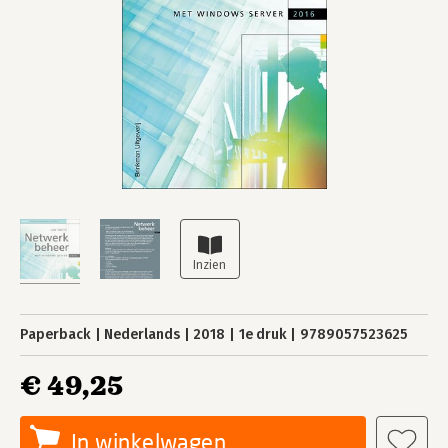
Paperback
Nederlands
2018
1e druk
9789057523625
€ 49,25
In winkelwagen