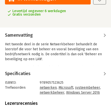
Levertijd ongeveer 6 werkdagen
Gratis verzonden
Samenvatting
Het tweede deel in de serie Netwerkbeheer behandelt de
leerstof die voor het beheer en vooral beveiliging van een
bedrijfsnetwerk nodig is. De ondertitel is dan ook 'Beheer en
beveiliging op een LAN'.
De opzet van deel 2 komt globaal overeen met de eerdere
versie van deel 2 die gericht was op Windows Server 2012.
Specificaties
Toegevoegd is het hoofdstuk 'Gebruik en beheer op afstand
met een VPN' uit deel 3. Van dit deel 3 verschijnt geen nieuwe
ISBN13:
9789057523625
versie meer.
Trefwoorden:
netwerken
,
Microsoft
,
systeembeheer
,
netwerkbeheer
,
Windows Server 2016
Taal:
Nederlands
Bindwijze:
paperback
Lezersrecensies
Aantal pagina's:
536