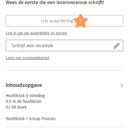
Uitgever:
Boom Beroepsonderwijs
Wees de eerste die een lezersrecensie schrijft!
Druk:
1
Verschijningsdatum:
24-1-2018
?
Uw waardering
Hoofdrubriek:
IT-management / ICT
Log in om uw waardering te geven
Schrijf een recensie
Lees ons recensiebeleid
Inhoudsopgave
Hoofdstuk 0 Inleiding
0.0 In dit hoofdstuk
0.1 Dit boek
Hoofdstuk 1 Group Policies
1.0 In dit hoofdstuk