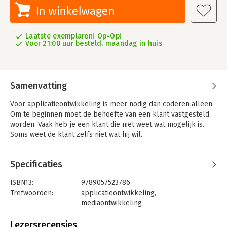
In winkelwagen
Laatste exemplaren! Op=Op!
Voor 21:00 uur besteld, maandag in huis
Samenvatting
Voor applicatieontwikkeling is meer nodig dan coderen alleen.
Om te beginnen moet de behoefte van een klant vastgesteld
worden. Vaak heb je een klant die niet weet wat mogelijk is.
Soms weet de klant zelfs niet wat hij wil.
Het vraagt inzicht in mogelijkheden en vaardigheid om een
klant uit te vragen. Vervolgens moet er een ontwerp gemaakt.
Specificaties
Afhankelijk van de ontwikkelmethodiek zul je over
vaardigheden moeten beschikken om de juiste documenten op
ISBN13:
9789057523786
te leveren. Soms documenten voor de klant die niets begrijpt
Trefwoorden:
applicatieontwikkeling
,
van software ontwikkeling, soms voor collega's die mee
mediaontwikkeling
moeten werken aan de realisatie.
Taal:
Nederlands
Bindwijze:
paperback
Lezersrecensies