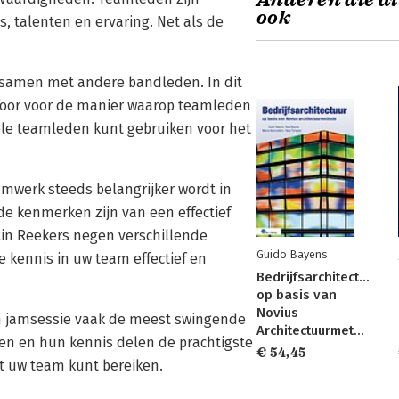
Anderen die di
ook
 talenten en ervaring. Net als de
 samen met andere bandleden. In dit
foor voor de manier waarop teamleden
ele teamleden kunt gebruiken voor het
amwerk steeds belangrijker wordt in
de kenmerken zijn van een effectief
tin Reekers negen verschillende
Guido Bayens
kennis in uw team effectief en
Bedrijfsarchitectuur
op basis van
Novius
n jamsessie vaak de meest swingende
Architectuurmethode
en en hun kennis delen de prachtigste
€ 54,45
met uw team kunt bereiken.