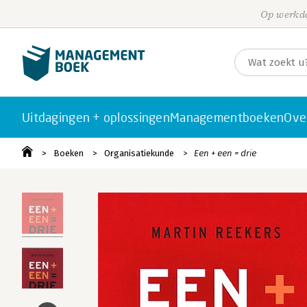
Op werkda
Uitdagingen + oplossingen
Managementboeken
Ove
Boeken
Organisatiekunde
Een + een = drie