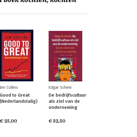
t boek kochten, kochten
Jim Collins
Edgar Schein
Good to Great
De bedrijfscultuur
(Nederlandstalig)
als ziel van de
onderneming
€ 25,00
€ 32,50