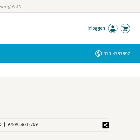
 vanaf €20
Inloggen
010-4731397
Personen
Trefwoorden
k
9789058712769