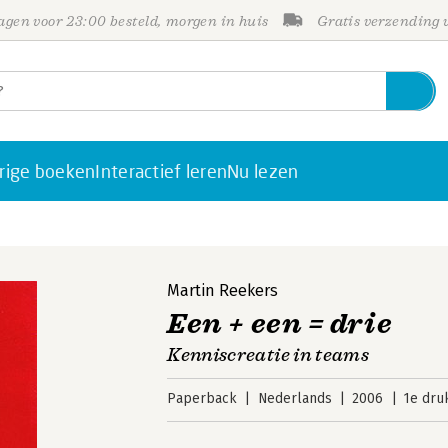
gen voor 23:00 besteld, morgen in huis
Gratis verzending
rige boeken
Interactief leren
Nu lezen
Martin Reekers
Een + een = drie
Kenniscreatie in teams
Paperback
Nederlands
2006
1e dru