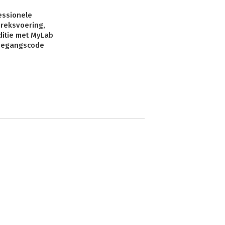
essionele
reksvoering,
ditie met MyLab
oegangscode