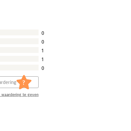
0
0
1
1
0
?
rdering
 waardering te geven