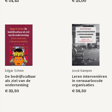
gespreksvoering,
€ 54,45
€ 25,00
3e editie met MyLab
NL toegangscode
Bekijk alle boeken
Edgar Schein
Joost Kampen
De bedrijfscultuur
Leren interveniëren
als ziel van de
in verwaarloosde
onderneming
organisaties
€ 32,50
€ 58,50