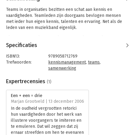
Teams in organisaties bezitten een schat aan kennis en
vaardigheden. Teamleden zijn doorgaans bevlogen mensen
met ieder hun eigen kennis, talenten en ervaring. Net als de
leden van een muziekband eigenlijk.
Als amateurmuzikant speelt Martin Reekers regelmatig samen
met andere bandleden. In dit boek gebruikt hij het jammen van
Specificaties
muzikanten als metafoor voor de manier waarop teamleden
elkaar kunnen inspireren. Hoe u de kennis van individuele
ISBN13:
9789058712769
teamleden kunt gebruiken voor het creëren van nieuwe kennis
Trefwoorden:
kennismanagement
,
teams
,
leest u in dit boek.
samenwerking
Taal:
Nederlands
De auteur beschrijft in deel een van dit boek waarom
Bindwijze:
paperback
Expertrecensies
(1)
teamwerk steeds belangrijker wordt in een organisatie, wat het
Aantal pagina's:
160
werken in teams betekent, wat de kenmerken zijn van een
Uitgever:
Uitgeverij Thema
Een + een = drie
effectief team en hoe een team kan leren. In deel twee reikt
Druk:
1
Marjan Grootveld | 13 december 2006
Martin Reekers negen verschillende werkvormen en
Hoofdrubriek:
Organisatiekunde
In de oudheid vergrootten retorici
technieken aan waarmee u de aanwezige kennis in uw team
hun vaardigheden door het werk van
effectief en creatief kunt inzetten.
illustere voorgangers te imiteren en
Zoals een groep improviserende muzikanten tijdens een
te emuleren. Dat wil zeggen dat zij
jamsessie vaak de meest swingende muziek maakt, zo kunnen
ernaar streefden om hen te evenaren