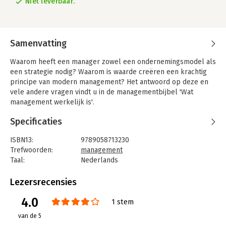
Niet leverbaar.
Samenvatting
Waarom heeft een manager zowel een ondernemingsmodel als
een strategie nodig? Waarom is waarde creëren een krachtig
principe van modern management? Het antwoord op deze en
vele andere vragen vindt u in de managementbijbel 'Wat
management werkelijk is'.
De meeste managementboeken prediken een bepaalde
Specificaties
formule of principe. Joan Magretta geeft in haar boek
daarentegen een gefundeerde, realistische en complete visie
ISBN13:
9789058713230
op het beste dat gepubliceerd is over management. Magretta
Trefwoorden:
management
maakt gebruik van hedendaagse en historische voorbeelden
Taal:
Nederlands
om de belangrijkste aspecten van management aan te geven;
Bindwijze:
ingenaaid
waarde creëren, het ondernemingsmodel, concurrerende
Aantal pagina's:
230
Lezersrecensies
strategie en het organisatorische ontwerp. Ook laat zij zien hoe
Uitgever:
Uitgeverij Thema
4.0
managementprincipes van een commerciële organisatie ook in
Hoofdrubriek:
Algemeen management
1 stem
een niet-commerciële organisatie kunnen -en moeten- worden
van de 5
toegepast.