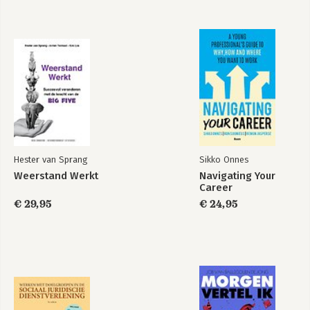
wonnen beiden de PIM 
Marketingliteratuurprijs. Het boek en 
het programma 
Managen Zonder Macht
helpen managers en leiders om teams 
en organisaties te bouwen met een 
Managing Without
Managing Without
hoge lat voor prestaties én voor 
Power
Power
menselijkheid. 

Meer info: managingwithoutpower.com
Bekijk alle boeken
Hester van Sprang
Sikko Onnes
Weerstand Werkt
Navigating Your
Career
€ 29,95
€ 24,95