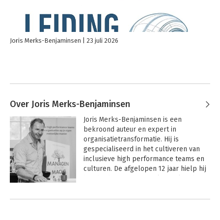
Joris Merks-Benjaminsen
23 juli 2026
Over Joris Merks-Benjaminsen
Joris Merks-Benjaminsen is een 
bekroond auteur en expert in 
organisatietransformatie.
 Hij is 
gespecialiseerd in het cultiveren van 
inclusieve high performance teams en 
culturen. De afgelopen 12 jaar hielp hij 
honderden internationale merken bij 
het overwinnen van transformatie-
Andere boeken door Joris Merks-
uitdagingen. Op basis van zijn staat van 
Benjaminsen
dienst in het ontwikkelen van 
leiderschapsvaardigheden op alle 