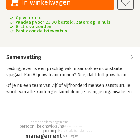
In winkelwagen
Op voorraad
Vandaag voor 23:00 besteld, zaterdag in huis
Gratis verzonden
Past door de brievenbus
Samenvatting
Leidinggeven is een prachtig vak, maar ook een constante
spagaat. Kan AI jouw team runnen? Nee, dat blijft jouw baan.
Of je nu een team van vijf of vijfhonderd mensen aanstuurt: je
wordt van alle kanten geclaimd door je team, je organisatie en
je stakeholders. Joris Merks-Benjaminsen stond zelf jarenlang
met zijn voeten in de klei als leider en begrijpt hoe snel je als
leidinggevende overvraagd raakt. In dit handboek laat hij zien
hoe AI over de volle breedte van je vak de balans herstelt.
personeelsmanagement
persoonlijke ontwikkeling
Dit boek biedt een praktisch model voor management en
doelen stellen
prompts
digitale transformatie
leiderschap, ondersteund door meer dan 100 direct
management
strategie
toepasbare prompts. AI ondersteunt je bij alles: van de