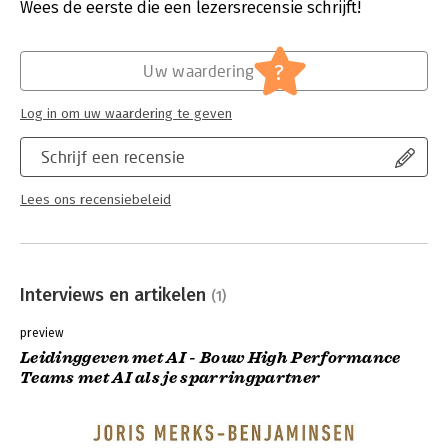
Verschijningsdatum:
17-6-2026
Wees de eerste die een lezersrecensie schrijft!
Hoofdrubriek:
Algemeen management
?
Uw waardering
Log in om uw waardering te geven
Schrijf een recensie
Lees ons recensiebeleid
Interviews en artikelen
(1)
preview
Leidinggeven met AI - Bouw High Performance
Teams met AI als je sparringpartner