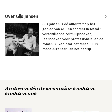
Over Gijs Jansen
Gijs Jansen is dé autoriteit op het 
gebied van ACT en schreef in totaal 15 
verschillende zelfhulpboeken, 
leerboeken voor professionals, en de 
roman ‘Kijken naar het feest’. Hij is 
mede-eigenaar van het bedrijf 
‘PsychFlex’, waarbinnen hij samen met 
Steven C. Hayes online content 
Andere boeken door Gijs Jansen
ontwikkelt op basis van ACT en Process 
Based Therapy (PBT). Daarnaast heeft 
hij in Nederland een vergelijkbaar 
bedrijf met trainingen en opleidingen 
(ACT Guide).
Anderen die deze waaier kochten,
kochten ook