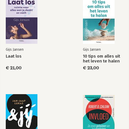
Uit liefde voor
Het ACT basisboek
jezelf
Gijs Jansen
Gijs Jansen
Laat los
10 tips om alles uit
het leven te halen
€ 21,00
€ 23,00
Vrij zijn kun je leren
Vrede met je
verslaving