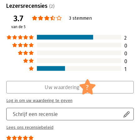
Bindwijze:
waaier (L)
Lezersrecensies
(2)
Aantal pagina's:
20
3.7
Uitgever:
Uitgeverij Thema
3 stemmen
Druk:
1
van de 5
Verschijningsdatum:
28-11-2018
2
Hoofdrubriek:
Persoonlijke effectiviteit
0
0
0
1
?
Uw waardering
Log in om uw waardering te geven
Schrijf een recensie
Lees ons recensiebeleid