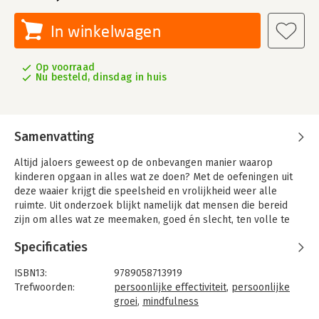
In winkelwagen
Op voorraad
Nu besteld, dinsdag in huis
Samenvatting
Altijd jaloers geweest op de onbevangen manier waarop
kinderen opgaan in alles wat ze doen? Met de oefeningen uit
deze waaier krijgt die speelsheid en vrolijkheid weer alle
ruimte. Uit onderzoek blijkt namelijk dat mensen die bereid
zijn om alles wat ze meemaken, goed én slecht, ten volle te
beleven, de mensen zijn die zeggen dat ze een rijk leven
Specificaties
hebben.
Met mindfulness vergroot u uw openheid en bereidheid om het
ISBN13:
9789058713919
leven zoals het is volledig te ervaren, met alle voors en
Trefwoorden:
persoonlijke effectiviteit
,
persoonlijke
tegens.
groei
,
mindfulness
Taal:
Nederlands