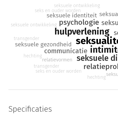
seksuele ontwikkeling
seks en ouder worden
seksua
seksuele identiteit
psychologie
seksu
seksuele ontwikkeling
hulpverlening
s
seksualit
transgender
seksuele gezondheid
intimit
communicatie
hechting
seksuele di
relatievormen
relatiepr
transgender
seks en ouder worden
seks
hechting
Specificaties