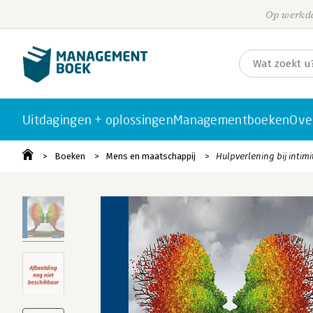
Op werkda
Uitdagingen + oplossingen
Managementboeken
Ove
Boeken
Mens en maatschappij
Hulpverlening bij intim