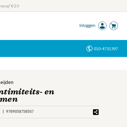
 vanaf €20
Inloggen
010-4731397
Personen
Trefwoorden
Meijden
ntimiteits- en
lemen
k
9789058758507