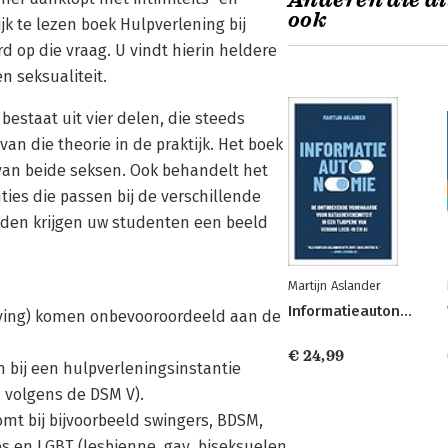
Anderen die di
ook
 te lezen boek Hulpverlening bij
d op die vraag. U vindt hierin heldere
n seksualiteit.
bestaat uit vier delen, die steeds
an die theorie in de praktijk. Het boek
van beide seksen. Ook behandelt het
ies die passen bij de verschillende
elden krijgen uw studenten een beeld
Martijn Aslander
Informatieautonomie
leving) komen onbevooroordeeld aan de
€ 24,99
 bij een hulpverleningsinstantie
n volgens de DSM V).
mt bij bijvoorbeeld swingers, BDSM,
es en LGBT (lesbienne, gay, biseksuelen