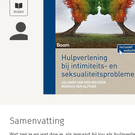
Samenvatting
Wat zeg je en wat doe je, als iemand bij jou als hulpverl