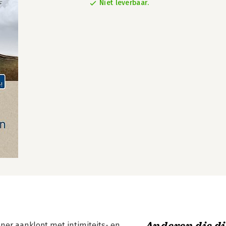
Niet leverbaar.
ener aanklopt met intimiteits- en