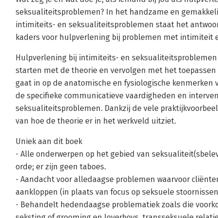
seksualiteitsproblemen? In het handzame en gemakkelijk
intimiteits- en seksualiteitsproblemen staat het antwoor
kaders voor hulpverlening bij problemen met intimiteit e
Hulpverlening bij intimiteits- en seksualiteitsproblemen 
starten met de theorie en vervolgen met het toepassen v
gaat in op de anatomische en fysiologische kenmerken 
de specifieke communicatieve vaardigheden en intervent
seksualiteitsproblemen. Dankzij de vele praktijkvoorbe
van hoe de theorie er in het werkveld uitziet.
Uniek aan dit boek
- Alle onderwerpen op het gebied van seksualiteit(sbe
orde; er zijn geen taboes.
- Aandacht voor alledaagse problemen waarvoor cliënten
aankloppen (in plaats van focus op seksuele stoornisse
- Behandelt hedendaagse problematiek zoals die voorko
seksting of grooming en loverboys, transseksuele relati