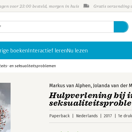
gen voor 23:00 besteld, morgen in huis
Gratis verzending
rige boeken
Interactief leren
Nu lezen
iteits- en seksualiteitsproblemen
Markus van Alphen
,
Jolanda van der 
Hulpverlening bij i
seksualiteitsprob
Paperback
Nederlands
2017
1e dru