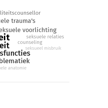
liteitscounsellor
ele trauma's
eksuele voorlichting
eit
seksuele relaties
counseling
eit
seksueel misbruik
sfuncties
oblematiek
uele anatomie