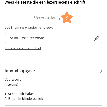
Druk:
1
Wees de eerste die een lezersrecensie schrijft!
en juridisch verslaggever voor de
Verschijningsdatum:
20-6-2017
Telegraaf.
Hoofdrubriek:
Psychologie
?
Uw waardering
Jongbloed:
Strafrecht - Criminologie
Log in om uw waardering te geven
Schrijf een recensie
Lees ons recensiebeleid
Inhoudsopgave
Voorwoord
Inleiding
1. Annet - Uit balans
2. Britt - In blinde paniek
3. Islayah - Snake in skirt