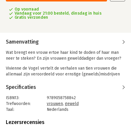
Op voorraad
Vandaag voor 21:00 besteld, dinsdag in huis
Gratis verzonden
Samenvatting
Wat brengt een vrouw ertoe haar kind te doden of haar man
neer te steken? En zijn vrouwen gewelddadiger dan vroeger?
Vivienne de Vogel vertelt de verhalen van tien vrouwen die
allemaal zijn veroordeeld voor ernstige (gewelds)misdrijven
met soms de dood tot gevolg. Hun schokkende verhalen laten
zien dat vrouwen net als mannen in staat zijn tot vreselijke
Specificaties
daden, én dat daar vaak een treurige voorgeschiedenis aan ten
grondslag ligt. Niet alleen de aard van het geweld door
ISBN13:
9789058758842
vrouwen verschilt van die van mannen, maar ook hun motivatie.
Trefwoorden:
vrouwen
,
geweld
Taal:
Nederlands
Mede vanwege de desastreuze gevolgen voor hun slachtoffers
Bindwijze:
paperback
en hun kinderen, pleit De Vogel voor meer inzicht en begrip
Aantal pagina's:
160
Lezersrecensies
zodat de schade beperkt blijft, of zelfs voorkomen kan
Uitgever:
Boom
worden. Met een voorwoord van Saskia Belleman, rechtbank-