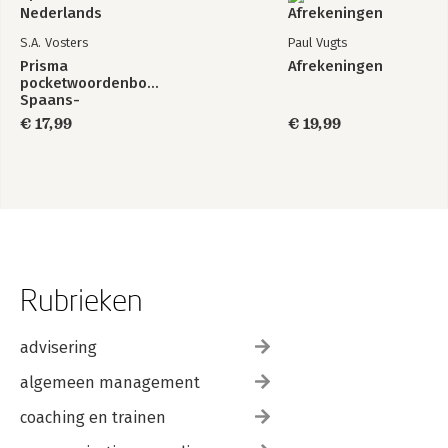
S.A. Vosters
Paul Vugts
Prisma
Afrekeningen
pocketwoordenboek
Spaans-
Nederlands
€ 17,99
€ 19,99
Rubrieken
advisering
algemeen management
coaching en trainen