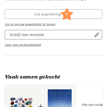
liefhebbers van kristallen dat traditionele en eigentijdse
Hoofdrubriek:
Spiritualiteit
kennis van kristallen bevat, gebaseerd op de ervaring die de
?
Uw waardering
auteur in ruim dertig jaar heeft opgebouwd.
Log in om uw waardering te geven
Schrijf een recensie
Lees ons recensiebeleid
Vaak samen gekocht
Prijs voor beide