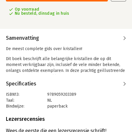
Op voorraad
Nu besteld, dinsdag in huis
Samenvatting
De meest complete gids over kristallen!
Dit boek beschrijft alle belangrijke kristallen die op dit
moment verkrijgbaar zijn, inclusief de vele minder bekende,
onlangs ontdekte exemplaren. In deze prachtig geïllustreerde
gids worden de vormen, kleuren en toepassingen van meer
dan 200 kristallen beschreven.
Specificaties
In het gedeelte met beschrijvingen kunt u een bekend kristal
ISBN13:
9789059203389
meteen vinden of een onbekend kristal gemakkelijk
Taal:
NL
identificeren. De beschrijvingen omvatten de praktische en
Bindwijze:
paperback
esoterische kenmerken van elk kristal, inclusief de spirituele,
Aantal pagina's:
400
geestelijke, psychische, emotionele en fysieke eigenschappen;
Uitgever:
Veltman Uitgevers B.V.
Lezersrecensies
tevens wordt het gebruik bij kristalgenezing vermeld.
Druk:
10
Verschijningsdatum:
19-1-2018
Wees de eerste die een lezersrecensie schrijft!
Al met al is dit een onmisbaar naslagwerk voor alle