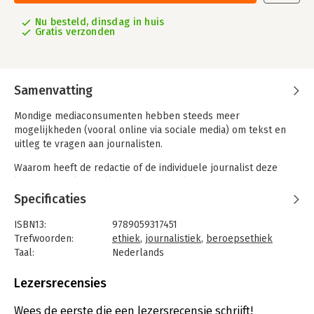
Nu besteld, dinsdag in huis
Gratis verzonden
Samenvatting
Mondige mediaconsumenten hebben steeds meer
mogelijkheden (vooral online via sociale media) om tekst en
uitleg te vragen aan journalisten.
Waarom heeft de redactie of de individuele journalist deze
keuze gemaakt? Welke ethische regels zijn er in de
journalistiek? Houdt iedereen zich daaraan? Bestaat er één
Specificaties
journalistieke ethiek voor alle redacties of bepaalt elke
redactie zelf de spelregels? Kun je met journalisten afspraken
ISBN13:
9789059317451
maken? Waarover wel en waarover niet? Moeten journalisten
Trefwoorden:
ethiek
,
journalistiek
,
beroepsethiek
altijd zeggen wie ze zijn en wat ze doen? Verandert het
Taal:
Nederlands
internet de manier waarop de media de privacy van mensen
Bindwijze:
paperback
beschermen? Je kunt toch alles in een handomdraai te weten
Uitgever:
Boom
Lezersrecensies
komen? Mogen journalisten publiceren wat ze willen? Waar
Druk:
1
kun je terecht met klachten? En waar liggen voor alle burgers
Verschijningsdatum:
30-7-2015
Wees de eerste die een lezersrecensie schrijft!