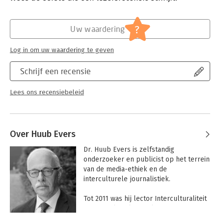
de grenzen van de vrijheid van meningsuiting?
Hoofdrubriek:
Communicatie en media
Over deze en andere vragen gaat dit boekje, geschreven door
?
Uw waardering
media-ethicus Huub Evers voor alle nieuwsconsumenten die
meer willen weten over de spelregels van de journalistiek.
Log in om uw waardering te geven
Schrijf een recensie
Lees ons recensiebeleid
Over Huub Evers
Dr. Huub Evers is zelfstandig 
onderzoeker en publicist op het terrein 
van de media-ethiek en de 
interculturele journalistiek. 

Tot 2011 was hij lector Interculturaliteit 
en Journalistieke Kwaliteit en 
hoofddocent Media-ethiek aan Fontys 