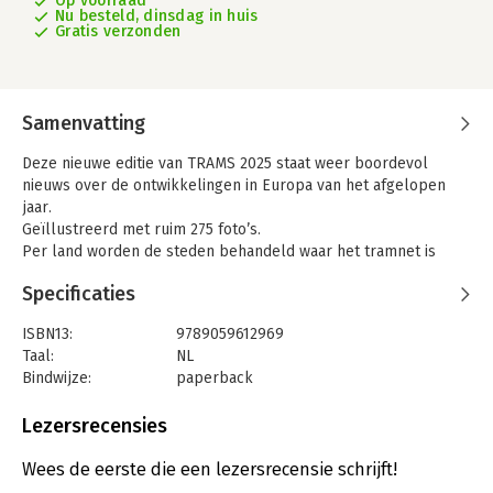
Op voorraad
Nu besteld, dinsdag in huis
Gratis verzonden
Samenvatting
Deze nieuwe editie van TRAMS 2025 staat weer boordevol
nieuws over de ontwikkelingen in Europa van het afgelopen
jaar.
Geïllustreerd met ruim 275 foto’s.
Per land worden de steden behandeld waar het tramnet is
gewijzigd en uitgebreid. Stad voor stad worden de nieuwtjes
Specificaties
besproken en met prachtige foto’s ook laten zien. Alle
belangrijke ontwikkelingen op tramweggebied binnen Europa
ISBN13:
9789059612969
worden vermeld.
Taal:
NL
Met een speciaal hoofdstuk over Trams in Zuid-Amerika
Bindwijze:
paperback
Aantal pagina's:
272
Uitgever:
De Alk
Lezersrecensies
Druk:
1
Verschijningsdatum:
25-11-2024
Wees de eerste die een lezersrecensie schrijft!