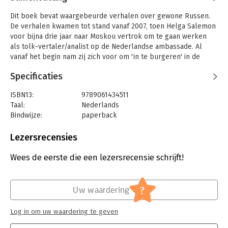
Dit boek bevat waargebeurde verhalen over gewone Russen.
De verhalen kwamen tot stand vanaf 2007, toen Helga Salemon
voor bijna drie jaar naar Moskou vertrok om te gaan werken
als tolk-vertaler/analist op de Nederlandse ambassade. Al
vanaf het begin nam zij zich voor om 'in te burgeren' in de
Russische maatschappij. Vooral door haar kennismaking met
Specificaties
de energieke lesbische activiste Bootsman mondde dat streven
uit in vele belevenissen, die Salemon gaandeweg een beeld
ISBN13:
9789061434511
gaven van de tragikomische alledaagse werkelijkheid in post-
Taal:
Nederlands
Sovjet Rusland.
Bindwijze:
paperback
Helga Salemon is journalist, analist, en tv- en
Aantal pagina's:
208
radiocommentator. Ze specialiseert zich in Rusland en de
Uitgever:
Pegasus
Lezersrecensies
voormalige Sovjet-Unie. Daarbij probeert ze vooral de vaak
Druk:
1
bizarre Russische werkelijkheid begrijpelijk te maken voor
Verschijningsdatum:
5-4-2019
Wees de eerste die een lezersrecensie schrijft!
een Nederlands publiek. In Russische ravage leest u hoe
Salemon zelf deel werd van die alledaagse gekte. Maar ook
Hoofdrubriek:
Mens en maatschappij
thema’s als Poetins heerschappij, corruptie, en onze
?
ingewikkelde relatie met Rusland komen terug in dit boek.
Uw waardering
Log in om uw waardering te geven