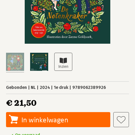
Gebonden
NL
2024
1e druk
9789062389926
€ 21,50
In winkelwagen