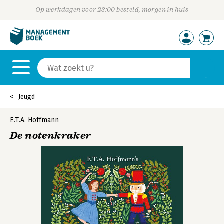
Op werkdagen voor 23:00 besteld, morgen in huis
Jeugd
E.T.A. Hoffmann
De notenkraker