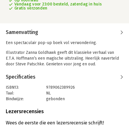
Op voorraad
Vandaag voor 23:00 besteld, zaterdag in huis
Gratis verzonden
Samenvatting
Een spectaculair pop-up boek vol verwondering.
Illustrator Zanna Goldhawk geeft dit klassieke verhaal van
E.T.A. Hoffmann’s een magische uitstraling. Heerlijk naverteld
door Steve Patschke. Genieten voor jong en oud.
Specificaties
ISBN13:
9789062389926
Taal:
NL
Bindwijze:
gebonden
Aantal pagina's:
6
Uitgever:
Christofoor, Uitgeverij
Lezersrecensies
Druk:
1
Verschijningsdatum:
23-9-2024
Wees de eerste die een lezersrecensie schrijft!