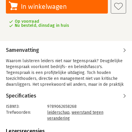
In winkelwagen
Op voorraad
Nu besteld, dinsdag in huis
Samenvatting
Waarom luisteren leiders niet naar tegenspraak? Deugdelijke
tegenspraak voorkomt bedrijfs- en beleidsfiasco's.
Tegenspraak is een profijtelijke uitdaging. Toch houden
toezichthouders, directie en management niet van kritische
dwarsliggers. Het spreekwoord wil anders, maar in de praktijk
geldt: beter ten hele gedwaald dan ten halve gekeerd.
Specificaties
De schok die bij tegenspraak ontstaat, is een kwestie van
schaamte: het pijnlijke gevoel dat we krijgen wanneer we
ISBN13:
9789062658268
worden vernederd of dreigen te worden vernederd. Door
Trefwoorden:
leiderschap
,
weerstand tegen
kritische tegenspraak bevinden we ons plots niet meer ín de
verandering
groep, maar staan juist te kijk vóór de groep waartoe we
Taal:
Nederlands
behoren. We verlangen bewondering. We haten het
Bindwijze:
gebonden
Lezersrecensies
buitengesloten worden. We haten schaamte.