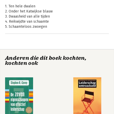
en schrijven in het Papiamentu sinds 1863 (2006), De terreur 
1. Ten hele dwalen
van schaamte; Brandstof voor agressie (2007) en Geboeid door 
2. Onder het Katwijkse blauw
macht en onmacht; De geschiedenis van de politie op de 
3. Dwaasheid van alle tijden
Nederlands-Caribische eilanden (2011).

4. Reikwijdte van schaamte
Daarnaast is Broek recensent voor Managementboek.nl
5. Schaamteloos zwoegen
6. Dolen
7. Ten halve gekeerd
Noten
Literatuur
Anderen die dit boek kochten,
kochten ook