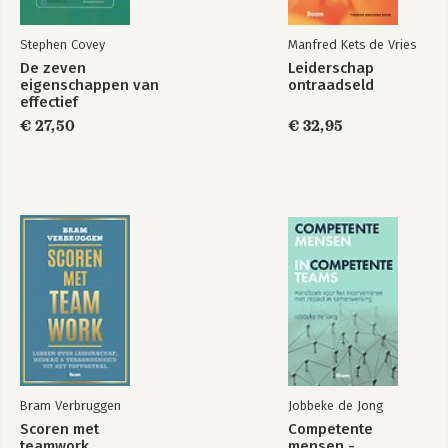
Stephen Covey
Manfred Kets de Vries
De zeven
Leiderschap
eigenschappen van
ontraadseld
effectief
leiderschap
€ 27,50
€ 32,95
Bram Verbruggen
Jobbeke de Jong
Scoren met
Competente
teamwork
mensen -