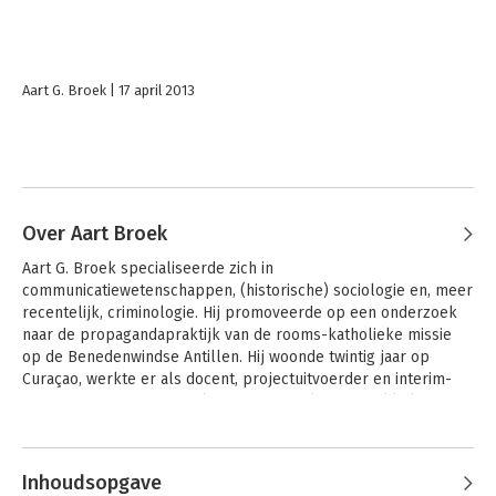
Aart G. Broek
17 april 2013
Over Aart Broek
Aart G. Broek specialiseerde zich in 
communicatiewetenschappen, (historische) sociologie en, meer 
recentelijk, criminologie. Hij promoveerde op een onderzoek 
naar de propagandapraktijk van de rooms-katholieke missie 
op de Benedenwindse Antillen. Hij woonde twintig jaar op 
Curaçao, werkte er als docent, projectuitvoerder en interim-
manager. Sinds zijn terugkomst in Nederland ontwikkelde hij 
zich tot organisatie- en bestuurskundig adviseur, met name 
inzake agressie- en veiligheids¬vraag¬stukken. Broek 
publiceerde onder meer Het zilt van de passaten; Essays over 
Inhoudsopgave
Caribische cultuur (2000), De kleur van mijn eiland; Ideologie 