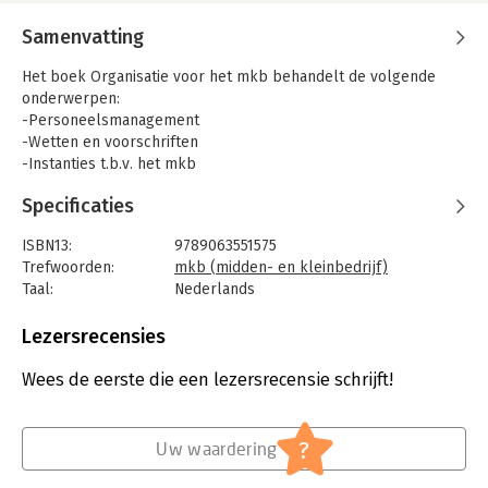
Samenvatting
Het boek Organisatie voor het mkb behandelt de volgende
onderwerpen:
-Personeelsmanagement
-Wetten en voorschriften
-Instanties t.b.v. het mkb
-Externe organisatie
Specificaties
-Logistiek
-Automatisering
ISBN13:
9789063551575
-Recht voor de ondernemer
Trefwoorden:
mkb (midden- en kleinbedrijf)
Bij Organisatie voor het mkb is een werkboek met
Taal:
Nederlands
meerkeuzevragen leverbaar.
Bindwijze:
gebonden
Aantal pagina's:
240
Lezersrecensies
Uitgever:
Nederlands Onderwijs Instituut (NOI)
Druk:
6
Wees de eerste die een lezersrecensie schrijft!
Verschijningsdatum:
30-9-2020
Hoofdrubriek:
Algemeen management
?
Uw waardering