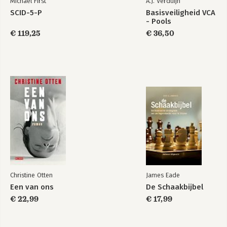
Michael First
A.J. Verduijn
SCID-5-P
Basisveiligheid VCA
- Pools
€ 119,25
€ 36,50
Christine Otten
James Eade
Een van ons
De Schaakbijbel
€ 22,99
€ 17,99