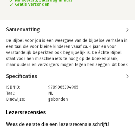
Nu besteld, zaterdag in huis
Gratis verzonden
Samenvatting
De Bijbel voor jou is een weergave van de bijbelse verhalen in
een taal die voor kleine kinderen vanaf ca. 4 jaar en voor
verstandelijk beperkten ook begrijpelijk is. De échte Bijbel
staat voor hen misschien iets te hoog op de boekenplank,
maar ouders en verzorgers mogen tegen hen zeggen: dit boek
is de Bijbel voor jou!
Specificaties
In deze kinderbijbel worden in totaal 87 verhalen uit het Oude
Testament en 56 uit het Nieuwe Testament beschreven. Een
ISBN13:
9789065394965
complete kinderbijbel, begrijpelijk en pakkend geschreven.
Taal:
NL
Heel geschikt voor in het basisonderwijs, bij de
Bindwijze:
gebonden
zondagsschool/kindernevendienst en kinderclubs.
Aantal pagina's:
416
Uitgever:
Jongbloed Media
Lezersrecensies
Al meer dan 33.000 exemplaren verkocht!
Druk:
11
Verschijningsdatum:
11-3-2021
Wees de eerste die een lezersrecensie schrijft!