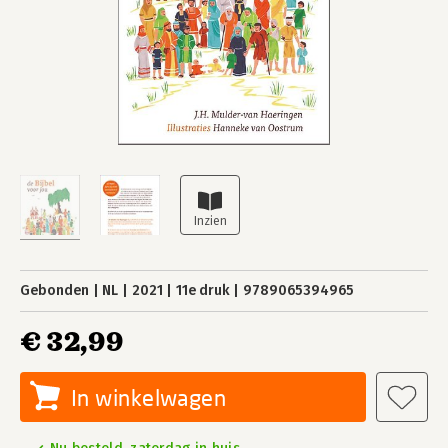
Gebonden
NL
2021
11e druk
9789065394965
€ 32,99
In winkelwagen