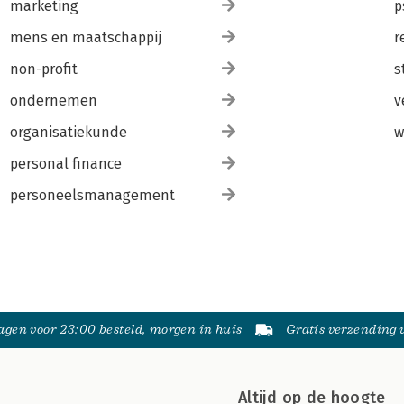
marketing
p
mens en maatschappij
r
non-profit
s
ondernemen
v
organisatiekunde
w
personal finance
personeelsmanagement
gen voor 23:00 besteld, morgen in huis
Gratis verzending
Altijd op de hoogte