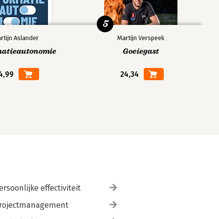
5
rtijn Aslander
Martijn Verspeek
matieautonomie
Goeiegast
4,99
24,34
ersoonlijke effectiviteit
rojectmanagement