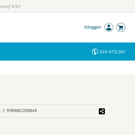
 vanaf €20
Inloggen
010-4731397
Personen
Trefwoorden
k
9789067205849