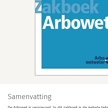
Samenvatting
De Arbowet is vernieuwd. In dit zakboek is de gehele tek