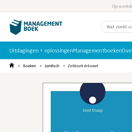
Op werkda
Uitdagingen + oplossingen
Managementboeken
Ove
Boeken
Juridisch
Zakboek Arbowet