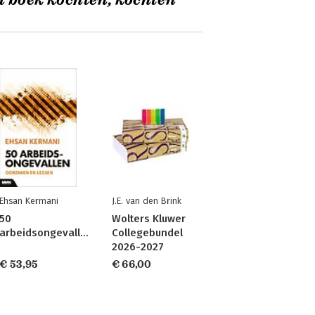
t boek kochten, kochten
Ehsan Kermani
J.E. van den Brink
50
Wolters Kluwer
arbeidsongevallen
Collegebundel
2026-2027
€ 53,95
€ 66,00