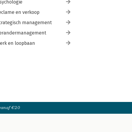
sychologie
eclame en verkoop
trategisch management
erandermanagement
erk en loopbaan
 vanaf €20