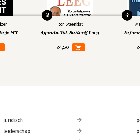
3
4
izen
Ron Steenkist
Ma
in je MT
Agenda Vol, Batterij Leeg
Infor
24,50
2
juridisch
p
leiderschap
p