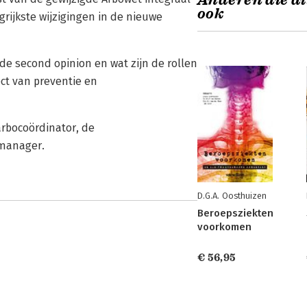
Anderen die di
ook
rijkste wijzigingen in de nieuwe
 de second opinion en wat zijn de rollen
ect van preventie en
rbocoördinator, de
-manager.
D.G.A. Oosthuizen
Beroepsziekten
voorkomen
€ 56,95