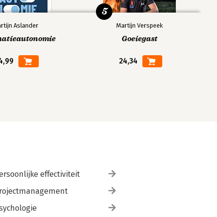
5
rtijn Aslander
Martijn Verspeek
matieautonomie
Goeiegast
4,99
24,34
ersoonlijke effectiviteit
rojectmanagement
sychologie