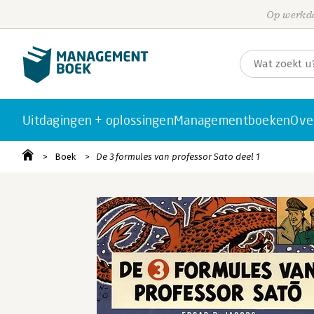
Op werkda
Uitdagingen + oplossingen
Managementboeken
Ove
Boek
De 3 formules van professor Sato deel 1