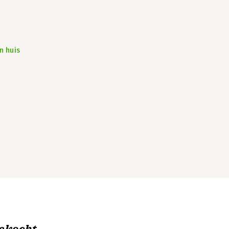
n huis
ekocht