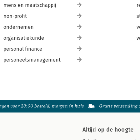
mens en maatschappij
r
non-profit
s
ondernemen
v
organisatiekunde
w
personal finance
personeelsmanagement
gen voor 23:00 besteld, morgen in huis
Gratis verzending
Altijd op de hoogte