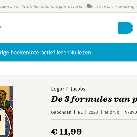
gen voor 23:00 besteld, morgen in huis
Gratis verzending
rige boeken
Interactief leren
Nu lezen
Edgar P. Jacobs
De 3 formules van p
Gebonden
NL
2020
1e druk
97890
€ 11,99