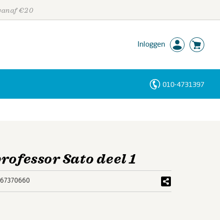
 vanaf €20
Inloggen
010-4731397
Personen
Trefwoorden
rofessor Sato deel 1
67370660