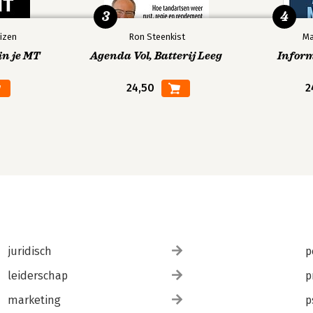
3
4
izen
Ron Steenkist
Ma
in je MT
Agenda Vol, Batterij Leeg
Infor
24,50
2
juridisch
p
leiderschap
p
marketing
p