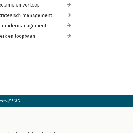
eclame en verkoop
trategisch management
erandermanagement
erk en loopbaan
 vanaf €20