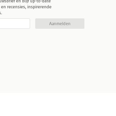
uwsbrief en blijf up-to-date
 en recensies, inspirerende
s.
Aanmelden